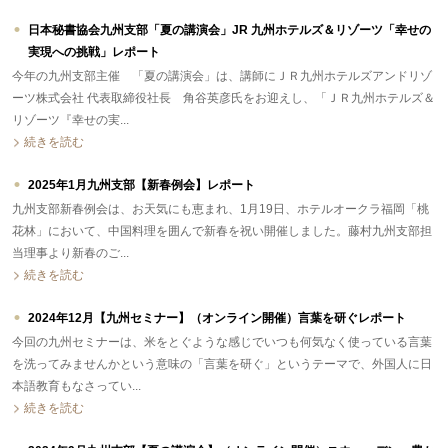
日本秘書協会九州支部「夏の講演会」JR 九州ホテルズ＆リゾーツ「幸せの
実現への挑戦」レポート
今年の九州支部主催 「夏の講演会」は、講師にＪＲ九州ホテルズアンドリゾ
ーツ株式会社 代表取締役社長 角谷英彦氏をお迎えし、「ＪＲ九州ホテルズ＆
リゾーツ『幸せの実...
続きを読む
2025年1月九州支部【新春例会】レポート
九州支部新春例会は、お天気にも恵まれ、1月19日、ホテルオークラ福岡「桃
花林」において、中国料理を囲んで新春を祝い開催しました。藤村九州支部担
当理事より新春のご...
続きを読む
2024年12月【九州セミナー】（オンライン開催）言葉を研ぐレポート
今回の九州セミナーは、米をとぐような感じでいつも何気なく使っている言葉
を洗ってみませんかという意味の「言葉を研ぐ」というテーマで、外国人に日
本語教育もなさってい...
続きを読む