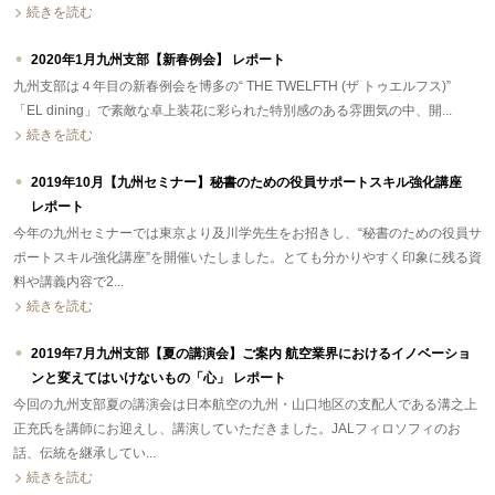
続きを読む
2020年1月九州支部【新春例会】 レポート
九州支部は４年目の新春例会を博多の“ THE TWELFTH (ザ トゥエルフス)”
「EL dining」で素敵な卓上装花に彩られた特別感のある雰囲気の中、開...
続きを読む
2019年10月【九州セミナー】秘書のための役員サポートスキル強化講座
レポート
今年の九州セミナーでは東京より及川学先生をお招きし、“秘書のための役員サ
ポートスキル強化講座”を開催いたしました。とても分かりやすく印象に残る資
料や講義内容で2...
続きを読む
2019年7月九州支部【夏の講演会】ご案内 航空業界におけるイノベーショ
ンと変えてはいけないもの「心」 レポート
今回の九州支部夏の講演会は日本航空の九州・山口地区の支配人である溝之上
正充氏を講師にお迎えし、講演していただきました。JALフィロソフィのお
話、伝統を継承してい...
続きを読む