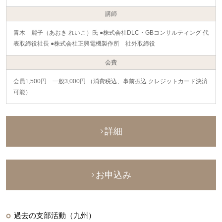
講師
青木 麗子（あおき れいこ）氏 ●株式会社DLC・GBコンサルティング 代
表取締役社長 ●株式会社正興電機製作所 社外取締役
会費
会員1,500円 一般3,000円 （消費税込、事前振込 クレジットカード決済
可能）
詳細
お申込み
過去の支部活動（九州）