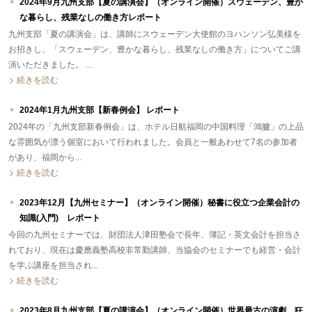
2024年9月九州支部【夏の講演会】（オンライン開催）スウェーデン、豊か
な暮らし、残業なしの働き方レポート
九州支部「夏の講演会」は、講師にスウェーデン大使館のヨハンソン弘美様を
お招きし、「スウェーデン、豊かな暮らし、残業なしの働き方」についてご講
演いただきました。 ...
続きを読む
2024年1月九州支部【新春例会】 レポート
2024年の「九州支部新春例会」は、ホテル日航福岡の中国料理「鴻臚」の上品
な雰囲気が漂う個室において行われました。会員と一般あわせて7名の参加者
があり、福岡から...
続きを読む
2023年12月【九州セミナー】（オンライン開催）秘書に役立つ企業会計の
知識(入門) レポート
今回の九州セミナーでは、財団法人津田塾会で長年、簿記・英文会計を担当さ
れており、現在は慶應義塾高校非常勤講師、当協会のセミナーでも経営・会計
を学ぶ講座を担当され...
続きを読む
2023年8月九州支部【夏の講演会】（オンライン開催）世界最古の演劇、狂