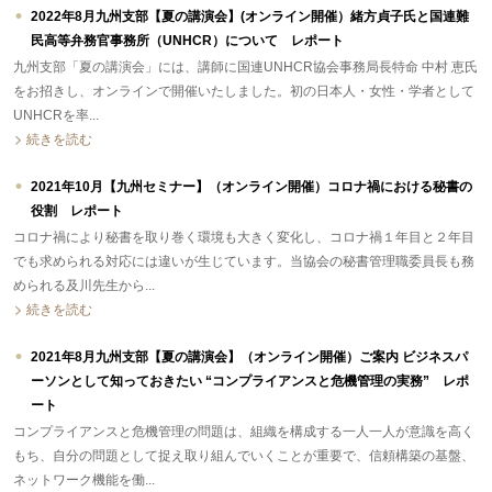
2022年8月九州支部【夏の講演会】(オンライン開催）緒方貞子氏と国連難
民高等弁務官事務所（UNHCR）について レポート
九州支部「夏の講演会」には、講師に国連UNHCR協会事務局長特命 中村 恵氏
をお招きし、オンラインで開催いたしました。初の日本人・女性・学者として
UNHCRを率...
続きを読む
2021年10月【九州セミナー】（オンライン開催）コロナ禍における秘書の
役割 レポート
コロナ禍により秘書を取り巻く環境も大きく変化し、コロナ禍１年目と２年目
でも求められる対応には違いが生じています。当協会の秘書管理職委員長も務
められる及川先生から...
続きを読む
2021年8月九州支部【夏の講演会】（オンライン開催）ご案内 ビジネスパ
ーソンとして知っておきたい “コンプライアンスと危機管理の実務” レポ
ート
コンプライアンスと危機管理の問題は、組織を構成する一人一人が意識を高く
もち、自分の問題として捉え取り組んでいくことが重要で、信頼構築の基盤、
ネットワーク機能を働...