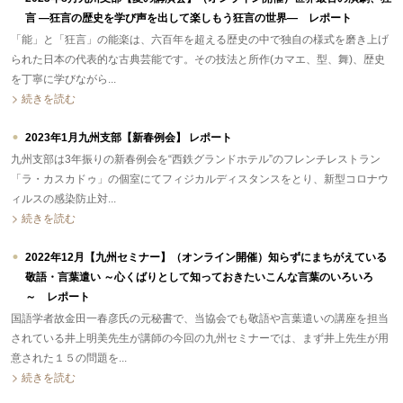
言 ―狂言の歴史を学び声を出して楽しもう狂言の世界― レポート
「能」と「狂言」の能楽は、六百年を超える歴史の中で独自の様式を磨き上げ
られた日本の代表的な古典芸能です。その技法と所作(カマエ、型、舞)、歴史
を丁寧に学びながら...
続きを読む
2023年1月九州支部【新春例会】 レポート
九州支部は3年振りの新春例会を“西鉄グランドホテル”のフレンチレストラン
「ラ・カスカドゥ」の個室にてフィジカルディスタンスをとり、新型コロナウ
ィルスの感染防止対...
続きを読む
2022年12月【九州セミナー】（オンライン開催）知らずにまちがえている
敬語・言葉遣い ～心くばりとして知っておきたいこんな言葉のいろいろ
～ レポート
国語学者故金田一春彦氏の元秘書で、当協会でも敬語や言葉遣いの講座を担当
されている井上明美先生が講師の今回の九州セミナーでは、まず井上先生が用
意された１５の問題を...
続きを読む