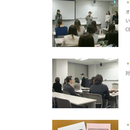
オ
い
C
対