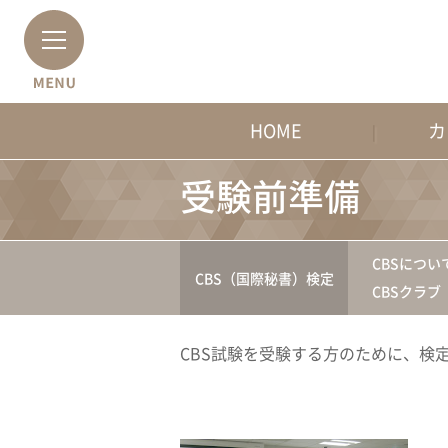
HOME
カ
受験前準備
CBSについ
CBS（国際秘書）検定
CBSクラブ
CBS試験を受験する方のために、検