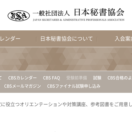
レンダー
日本秘書協会について
入会案
て
CBSカレンダー
CBS FAQ
受験前準備
試験
CBS合格の
CBSメールマガジン
CBSファイナル試験申し込み
定に役立つオリエンテーションや対策講座、参考図書をご用意