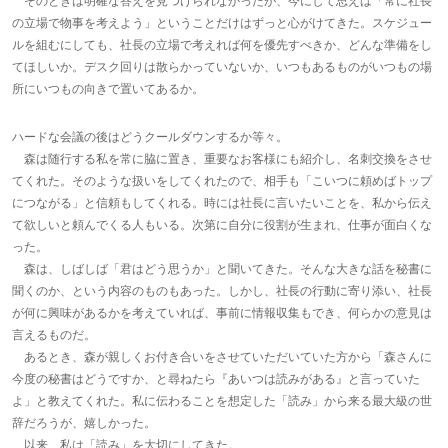
そのときは明確な答えを見つけられなかったが、今にして思えば「常に社長
の立場で物事を考えよう」ということだけはずっと心がけてきた。スケジュー
ルを組むにしても、社長の立場で考えれば何を優先すべきか、どんな準備をし
てほしいか。デスク回りは散らかっていないか、いつもあるものがいつもの場
所にいつもの向きで置いてあるか。
ハードな会議の後はどうクールダウンするか等々。
森は随行する私を常に脇に置き、重要なお客様にも紹介し、名刺交換をさせ
てくれた。そのような扱いをしてくれたので、相手も「こいつに頼めばトップ
につながる」と信頼もしてくれる。時には社長に言いたいことを、私から伝え
て欲しいと頼んでくる人もいる。次第に自分に役割が生まれ、仕事が面白くな
った。
森は、しばしば「君はどう思うか」と聞いてきた。そんな大きな話を秘書に
聞くのか、という内容のものもあった。しかし、社長の行動に寄り添い、社長
が何に興味があるかを考えていれば、事前に情報収集もでき、何らかの意見は
言えるものだ。
あるとき、森が親しくお付き合いをさせていただいていた方から「森さんに
今度の秘書はどうですか、と尋ねたら『あいつは読みがある』と言っていた
よ」と教えてくれた。私に伝わることを想定した「読み」から来る最大級の世
辞だろうが、嬉しかった。
以来、私は「読み」を大切にしてきた。