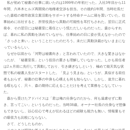
私が初めて秘書の仕事に就いたのは1999年の年初だった。入社3年目から11
年間、六本木ヒルズ再開発の地権者交渉を担当。その後約1年間、当時社長だ
った森稔の都市政策立案活動をサポートする特命チームに籍を置いていた。仕
事始めに出社すると、所管役員から異動の可能性を耳打ちされた。翌日に正式
発令、その翌日には秘書室に着任という慌ただしいものだった。森からすれ
ば、暮れに私の異動を決めていながら、仕事始めの日に姿が見えなかったので
「さっさと来い」ということだったのだろう。未だに異動決裁がないままにな
っているらしい。
なぜか以前から「河野は秘書向き」と言われていたので、大きな驚きはなか
ったが、「秘書室長」という役目の重さも理解していなかった。しかも前任者
は2ヵ月前に先行して異動しており、引き継ぎなしという、極めて能天気な状
態で私の秘書人生がスタートした。「見よう見まね」というが、真似する前任
者もおらず、秘書の仕事の中身も心構えも何も知らない。しかし、途方に暮れ
る暇もなく、只々、森の期待に応えることだけを考えて業務をこなしていっ
た。
森から受けたアドバイスは「君は俺の分身なのだから、何も遠慮せずに動
き、言ってこい」というものだった。当時38歳。オーナー社長の分身なぞ想像
もできないし、以心伝心で考えが伝わるほどの経験も能力も無い。情報量もそ
の吸収力も比較にならない。
さて、どうしたものか。