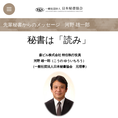
先輩秘書からのメッセージ 河野 雄一郎
秘書は「読み」
森ビル株式会社 特任執行役員
河野 雄一郎
（こうの ゆういちろう）
（一般社団法人日本秘書協会 元理事）