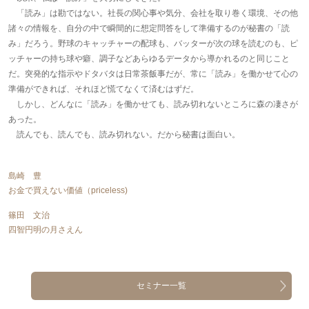
「読み」は勘ではない。社長の関心事や気分、会社を取り巻く環境、その他
諸々の情報を、自分の中で瞬間的に想定問答をして準備するのが秘書の「読
み」だろう。野球のキャッチャーの配球も、バッターが次の球を読むのも、ピ
ッチャーの持ち球や癖、調子などあらゆるデータから導かれるのと同じこと
だ。突発的な指示やドタバタは日常茶飯事だが、常に「読み」を働かせて心の
準備ができれば、それほど慌てなくて済むはずだ。
しかし、どんなに「読み」を働かせても、読み切れないところに森の凄さが
あった。
読んでも、読んでも、読み切れない。だから秘書は面白い。
島崎 豊
お金で買えない価値（priceless)
篠田 文治
四智円明の月さえん
セミナー一覧