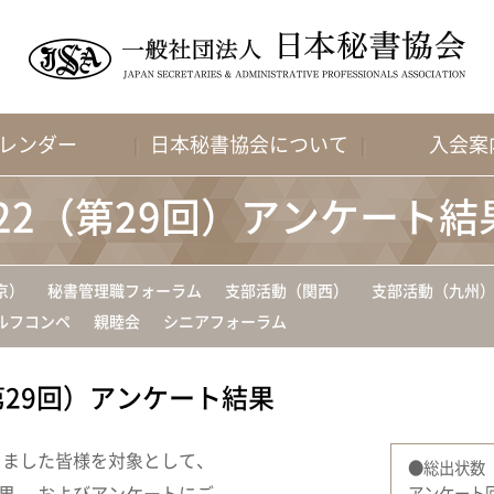
レンダー
日本秘書協会について
入会案
22（第29回）アンケート結
京）
秘書管理職フォーラム
支部活動（関西）
支部活動（九州
ルフコンペ
親睦会
シニアフォーラム
第29回）アンケート結果
きました皆様を対象として、
●総出状数
果、 およびアンケートにご
アンケート回