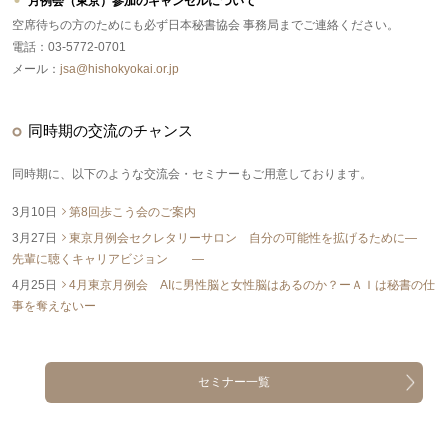
月例会（東京）参加のキャンセルについて
空席待ちの方のためにも必ず日本秘書協会 事務局までご連絡ください。
電話：03-5772-0701
メール：
jsa@hishokyokai.or.jp
同時期の交流のチャンス
同時期に、以下のような交流会・セミナーもご用意しております。
3月10日
第8回歩こう会のご案内
3月27日
東京月例会セクレタリーサロン 自分の可能性を拡げるために―
先輩に聴くキャリアビジョン ―
4月25日
4月東京月例会 AIに男性脳と女性脳はあるのか？ーＡＩは秘書の仕
事を奪えないー
セミナー一覧