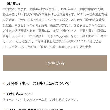
国弁護士）
中国大連市生まれ。大学4年生の時に来日、1990年早稲田大学法学部に入学。
修士を経て99年同大学院法学研究科博士後期過程修了。96年に中国弁護士資格
を取得後、97年に日本で東京エレベーターを設立。2004年に同社代表取締役
に就任。中国ビジネス研究所所長、新生アジア代表、国際女性ビジネス会議な
ど多数の講演実績がある。著書には「最新中国ビジネス 果実と毒」「目標は
夢を叶える近道」「中国弁護士・馬さんの交渉術」など、日経新聞の ビジネス
リーダー として選ばれ、2年間連載した記事が大好評で 2018年「逃げ切る
力」を出版。2019年5月に「奇跡、強運、幸せのヒント」発刊予定
お申込み
月例会（東京）のお申し込みについて
お申し込みについて
各イベントの申し込みフォームよりお申し込みください。