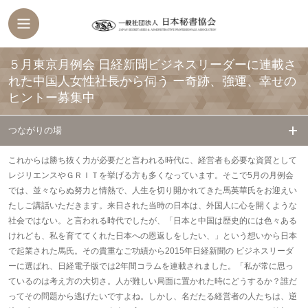
５月東京月例会 日経新聞ビジネスリーダーに連載さ
れた中国人女性社長から伺う ー奇跡、強運、幸せの
ヒントー
募集中
つながりの場
これからは勝ち抜く力が必要だと言われる時代に、経営者も必要な資質として
レジリエンスやＧＲＩＴを挙げる方も多くなっています。そこで5月の月例会
では、並々ならぬ努力と情熱で、人生を切り開かれてきた馬英華氏をお迎えい
たしご講話いただきます。来日された当時の日本は、外国人に心を開くような
社会ではない。と言われる時代でしたが、「日本と中国は歴史的には色々ある
けれども、私を育ててくれた日本への恩返しをしたい、」という想いから日本
で起業された馬氏。その貴重なご功績から2015年日経新聞の ビジネスリーダ
ーに選ばれ、日経電子版では2年間コラムを連載されました。「私が常に思っ
ているのは考え方の大切さ。人が難しい局面に置かれた時にどうするか？誰だ
ってその問題から逃げたいですよね。しかし、名だたる経営者の人たちは、逆