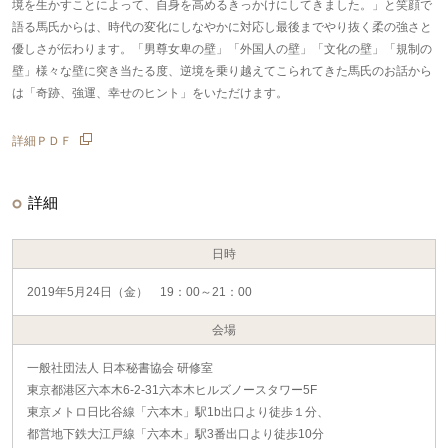
境を生かすことによって、自身を高めるきっかけにしてきました。」と笑顔で
語る馬氏からは、時代の変化にしなやかに対応し最後までやり抜く柔の強さと
優しさが伝わります。「男尊女卑の壁」「外国人の壁」「文化の壁」「規制の
壁」様々な壁に突き当たる度、逆境を乗り越えてこられてきた馬氏のお話から
は「奇跡、強運、幸せのヒント」をいただけます。
詳細ＰＤＦ
詳細
日時
2019年5月24日（金） 19：00～21：00
会場
一般社団法人 日本秘書協会 研修室
東京都港区六本木6-2-31六本木ヒルズノースタワー5F
東京メトロ日比谷線「六本木」駅1b出口より徒歩１分、
都営地下鉄大江戸線「六本木」駅3番出口より徒歩10分