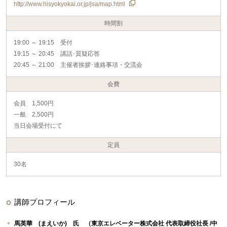
http://www.hisyokyokai.or.jp/jsa/map.html
時間割
19:00 ～ 19:15 受付
19:15 ～ 20:45 講話･質疑応答
20:45 ～ 21:00 主催者挨拶･連絡事項・交流会
会費
会員 1,500円
一般 2,500円
当日会場受付にて
定員
30名
講師プロフィール
馬英華 (まえいか) 氏 （東京エレベーター株式会社 代表取締役社長 /中