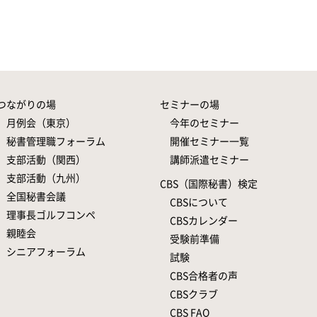
つながりの場
セミナーの場
月例会（東京）
今年のセミナー
秘書管理職フォーラム
開催セミナー一覧
支部活動（関西）
講師派遣セミナー
支部活動（九州）
CBS（国際秘書）検定
全国秘書会議
CBSについて
理事長ゴルフコンペ
CBSカレンダー
親睦会
受験前準備
シニアフォーラム
試験
CBS合格者の声
CBSクラブ
CBS FAQ