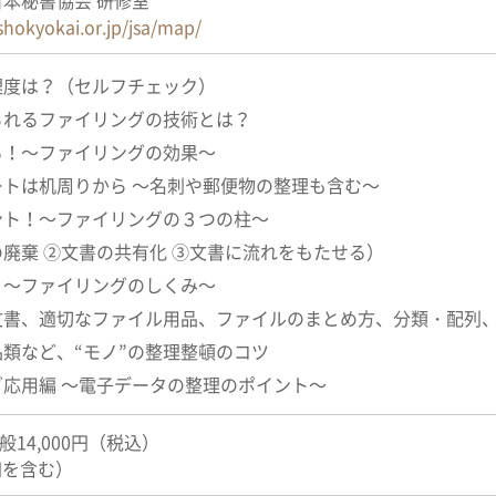
本秘書協会 研修室
shokyokai.or.jp/jsa/map/
理度は？（セルフチェック）
られるファイリングの技術とは？
る！～ファイリングの効果～
ートは机周りから ～名刺や郵便物の整理も含む～
ント！～ファイリングの３つの柱～
廃棄 ②文書の共有化 ③文書に流れをもたせる）
！～ファイリングのしくみ～
文書、適切なファイル用品、ファイルのまとめ方、分類・配列
類など、“モノ”の整理整頓のコツ
応用編 ～電子データの整理のポイント～
一般14,000円（税込）
円を含む）