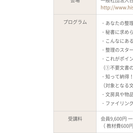
会場
一般社団法人日
http://www.hi
プログラム
・あなたの整
・秘書に求め
・こんなにあ
・整理のスタ
・これがポイ
（①不要文書の
・知って納得
（対象となる
・文房具や物品
・ファイリング
受講料
会員9,600円 
（ 教材費600