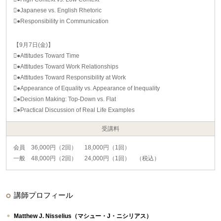
●Japanese vs. English Rhetoric
●Responsibility in Communication
【9月7日(金)】
●Attitudes Toward Time
●Attitudes Toward Work Relationships
●Attitudes Toward Responsibility at Work
●Appearance of Equality vs. Appearance of Inequality
●Decision Making: Top-Down vs. Flat
●Practical Discussion of Real Life Examples
受講料
会員 36,000円（2回） 18,000円（1回）
一般 48,000円（2回） 24,000円（1回） （税込）
講師プロフィール
Matthew J. Nisselius（マシュー・J・ニシリアス）