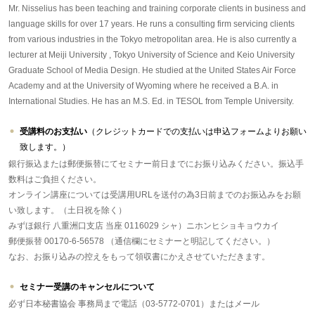
Mr. Nisselius has been teaching and training corporate clients in business and
language skills for over 17 years. He runs a consulting firm servicing clients
from various industries in the Tokyo metropolitan area. He is also currently a
lecturer at Meiji University , Tokyo University of Science and Keio University
Graduate School of Media Design. He studied at the United States Air Force
Academy and at the University of Wyoming where he received a B.A. in
International Studies. He has an M.S. Ed. in TESOL from Temple University.
受講料のお支払い
（クレジットカードでの支払いは申込フォームよりお願い
致します。）
銀行振込または郵便振替にてセミナー前日までにお振り込みください。振込手
数料はご負担ください。
オンライン講座については受講用URLを送付の為3日前までのお振込みをお願
い致します。（土日祝を除く）
みずほ銀行 八重洲口支店 当座 0116029 シャ）ニホンヒショキョウカイ
郵便振替 00170-6-56578 （通信欄にセミナーと明記してください。）
なお、お振り込みの控えをもって領収書にかえさせていただきます。
セミナー受講のキャンセルについて
必ず日本秘書協会 事務局まで電話（03-5772-0701）またはメール