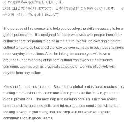
方々のお申込みもお待ちしております。
講師は日英両語を話しますので、日本語での質問にもお答えいたします。 ※
全２回 但し１回のお申し込みも可
The purpose of this course is to help you develop the skills necessary to be a
global professional. It is designed for those who work with people from other
cultures or are preparing to do so in the future. We will be covering different
cultural tendencies that affect the way we communicate in business situations
and everyday interactions. After the taking the course you will have a
grounded understanding of the core cultural frameworks that influence
communication as well as practical strategies for working effectively with
anyone from any culture.
Message from the Instructor：
Becoming a global professional requires only
making the decision to become one. Once you make the choice, you are a
global professional. The next step is to develop core skills in three areas:
language skills, business skills, and intercultural communication skills. I am
looking forward to you taking that next step with me while we explore
communication in global teams.