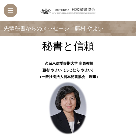
先輩秘書からのメッセージ 藤村 やよい
秘書と信頼
久留米信愛短期大学 客員教授
藤村 やよい
（ふじむら やよい）
（一般社団法人日本秘書協会 理事）