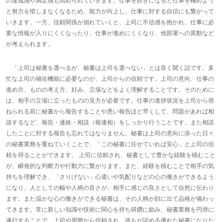
の達成感や満足感も高められていきます。仕事を好きになると仕事を極めよう
と努力を惜しまなくなるため、能力が向上し、仕事に対する自信にも繋がって
いきます。一方、信頼関係が崩れていくと、上司に不信感を抱かれ、仕事に必
要な情報が入りにくくなったり、仕事が進めにくくなり、他部署への異動など
が考えられます。
「上司は秘書を選べるが、秘書は上司を選べない」とは良く聞く話です。多
忙な上司の補佐機能に必要なのが、上司からの信頼です。上司の意向、仕事の
進め方、ものの考え方、好み、立場などをよく理解することです。そのために
は、相手の立場に立ったものの見方が必要です。仕事の進捗状況を上司から尋
ねられる前に秘書から報告することや悪い報告ほど早くして、問題があれば相
談するなど、報告・連絡・相談（報連相）をしっかり行うことです。また相談
したことに対する報告も忘れてはなりません。秘書は上司の意向に添った日々
の秘書業務を重ねていくことで、「この秘書に任せていれば安心」と上司の信
頼を得ることができます。 上司に信頼され、秘書として豊かな経験を積むこと
が、瞬発的な判断力や行動力に繋がります。また、経験を積むことで相手の気
持ちを理解でき、「さりげない」心遣いや気配りなどの心の働きができるよう
になり、人としての幅や人柄の良さが、相手に感じの良さとして自然に伝わり
ます。また温かな心の働きができる秘書は、その人柄が顔に出て品格が備わっ
てきます。常に新しい知識や技術に関心を持ち研鑽に励み、秘書業務を円滑に
遂行することで、上司や周囲から信頼され、誰もが認める優れた秘書になりた