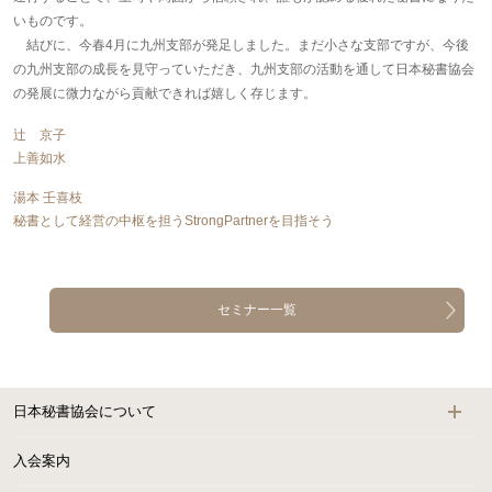
いものです。
結びに、今春4月に九州支部が発足しました。まだ小さな支部ですが、今後
の九州支部の成長を見守っていただき、九州支部の活動を通して日本秘書協会
の発展に微力ながら貢献できれば嬉しく存じます。
辻 京子
上善如水
湯本 壬喜枝
秘書として経営の中枢を担うStrongPartnerを目指そう
セミナー一覧
日本秘書協会について
入会案内