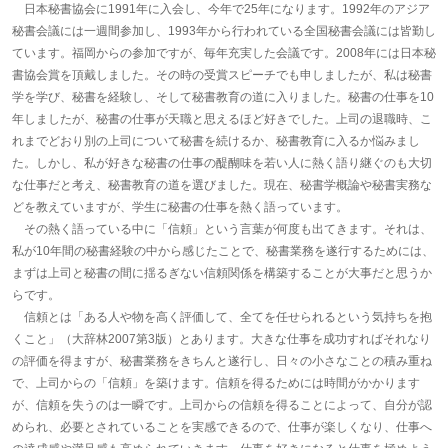
日本秘書協会に1991年に入会し、今年で25年になります。1992年のアジア
秘書会議には一週間参加し、1993年から行われている全国秘書会議には皆勤し
ています。福岡からの参加ですが、毎年充実した会議です。2008年には日本秘
書協会賞を頂戴しました。その時の受賞スピーチでも申しましたが、私は秘書
学を学び、秘書を経験し、そして秘書教育の道に入りました。秘書の仕事を10
年しましたが、秘書の仕事が天職と思えるほど好きでした。上司の退職時、こ
れまでどおり別の上司について秘書を続けるか、秘書教育に入るか悩みまし
た。しかし、私が好きな秘書の仕事の醍醐味を若い人に熱く語り継ぐのも大切
な仕事だと考え、秘書教育の道を選びました。現在、秘書学概論や秘書実務な
どを教えていますが、学生に秘書の仕事を熱く語っています。
その熱く語っている中に「信頼」という言葉が何度も出てきます。それは、
私が10年間の秘書経験の中から感じたことで、秘書業務を遂行するためには、
まずは上司と秘書の間に揺るぎない信頼関係を構築することが大事だと思うか
らです。
信頼とは「ある人や物を高く評価して、全てを任せられるという気持ちを抱
くこと」（大辞林2007第3版）とあります。大きな仕事を成功すればそれなり
の評価を得ますが、秘書業務をきちんと遂行し、日々の小さなことの積み重ね
で、上司からの「信頼」を築けます。信頼を得るためには時間がかかります
が、信頼を失うのは一瞬です。上司からの信頼を得ることによって、自分が認
められ、必要とされていることを実感できるので、仕事が楽しくなり、仕事へ