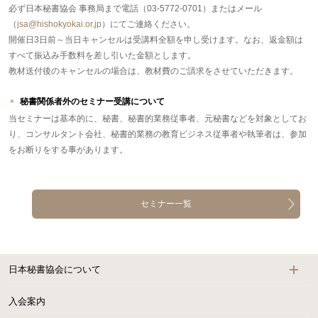
必ず日本秘書協会 事務局まで電話（03-5772-0701）またはメール
（
jsa@hishokyokai.or.jp
）にてご連絡ください。
開催日3日前～当日キャンセルは受講料全額を申し受けます。なお、返金額は
すべて振込み手数料を差し引いた金額とします。
教材送付後のキャンセルの場合は、教材費のご請求をさせていただきます。
秘書関係者外のセミナー受講について
当セミナーは基本的に、秘書、秘書的業務従事者、元秘書などを対象としてお
り、コンサルタント会社、秘書的業務の教育ビジネス従事者や執筆者は、参加
をお断りをする事があります。
セミナー一覧
日本秘書協会について
入会案内