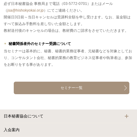
必ず日本秘書協会 事務局まで電話（03-5772-0701）またはメール
（
jsa@hishokyokai.or.jp
）にてご連絡ください。
開催日3日前～当日キャンセルは受講料全額を申し受けます。なお、返金額は
すべて振込み手数料を差し引いた金額とします。
教材送付後のキャンセルの場合は、教材費のご請求をさせていただきます。
秘書関係者外のセミナー受講について
当セミナーは基本的に、秘書、秘書的業務従事者、元秘書などを対象としてお
り、コンサルタント会社、秘書的業務の教育ビジネス従事者や執筆者は、参加
をお断りをする事があります。
セミナー一覧
日本秘書協会について
入会案内