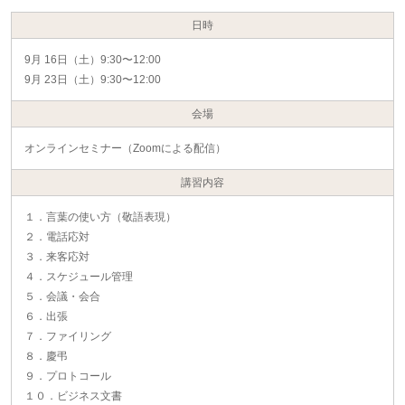
日時
9月 16日（土）9:30〜12:00
9月 23日（土）9:30〜12:00
会場
オンラインセミナー（Zoomによる配信）
講習内容
１．言葉の使い方（敬語表現）
２．電話応対
３．来客応対
４．スケジュール管理
５．会議・会合
６．出張
７．ファイリング
８．慶弔
９．プロトコール
１０．ビジネス文書