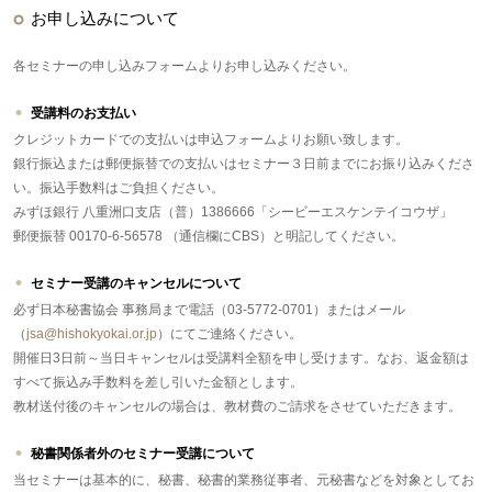
お申し込みについて
各セミナーの申し込みフォームよりお申し込みください。
受講料のお支払い
クレジットカードでの支払いは申込フォームよりお願い致します。
銀行振込または郵便振替での支払いはセミナー３日前までにお振り込みくださ
い。振込手数料はご負担ください。
みずほ銀行 八重洲口支店（普）1386666「シービーエスケンテイコウザ」
郵便振替 00170-6-56578 （通信欄にCBS）と明記してください。
セミナー受講のキャンセルについて
必ず日本秘書協会 事務局まで電話（03-5772-0701）またはメール
（
jsa@hishokyokai.or.jp
）にてご連絡ください。
開催日3日前～当日キャンセルは受講料全額を申し受けます。なお、返金額は
すべて振込み手数料を差し引いた金額とします。
教材送付後のキャンセルの場合は、教材費のご請求をさせていただきます。
秘書関係者外のセミナー受講について
当セミナーは基本的に、秘書、秘書的業務従事者、元秘書などを対象としてお