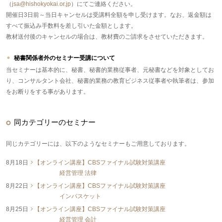
（
jsa@hishokyokai.or.jp
）にてご連絡ください。
開催日3日前～当日キャンセルは受講料全額を申し受けます。なお、返金額は
すべて振込み手数料を差し引いた金額とします。
教材送付後のキャンセルの場合は、教材費のご請求をさせていただきます。
秘書関係者外のセミナー受講について
当セミナーは基本的に、秘書、秘書的業務従事者、元秘書などを対象としてお
り、コンサルタント会社、秘書的業務の教育ビジネス従事者や執筆者は、参加
をお断りをする事があります。
同カテゴリーのセミナー
同じカテゴリーには、以下のようなセミナーもご用意しております。
8月18日
【オンライン講座】CBSファイナル試験対策講座
経営管理 法律
8月22日
【オンライン講座】CBSファイナル試験対策講座
インバスケット
8月25日
【オンライン講座】CBSファイナル試験対策講座
経営管理 会計