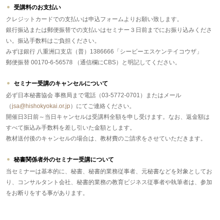
受講料のお支払い
クレジットカードでの支払いは申込フォームよりお願い致します。
銀行振込または郵便振替での支払いはセミナー３日前までにお振り込みくださ
い。振込手数料はご負担ください。
みずほ銀行 八重洲口支店（普）1386666「シービーエスケンテイコウザ」
郵便振替 00170-6-56578 （通信欄にCBS）と明記してください。
セミナー受講のキャンセルについて
必ず日本秘書協会 事務局まで電話（03-5772-0701）またはメール
（
jsa@hishokyokai.or.jp
）にてご連絡ください。
開催日3日前～当日キャンセルは受講料全額を申し受けます。なお、返金額は
すべて振込み手数料を差し引いた金額とします。
教材送付後のキャンセルの場合は、教材費のご請求をさせていただきます。
秘書関係者外のセミナー受講について
当セミナーは基本的に、秘書、秘書的業務従事者、元秘書などを対象としてお
り、コンサルタント会社、秘書的業務の教育ビジネス従事者や執筆者は、参加
をお断りをする事があります。