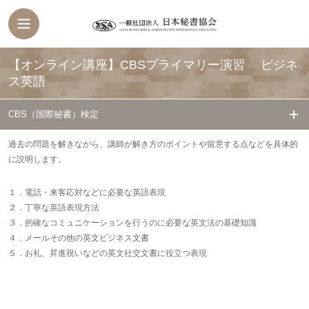
【オンライン講座】CBSプライマリー演習 ビジネ
ス英語
CBS（国際秘書）検定
過去の問題を解きながら、講師が解き方のポイントや留意する点などを具体的
に説明します。
１．電話・来客応対などに必要な英語表現
２．丁寧な英語表現方法
３．的確なコミュニケーションを行うのに必要な英文法の基礎知識
４．メールその他の英文ビジネス文書
５．お礼、昇進祝いなどの英文社交文書に役立つ表現