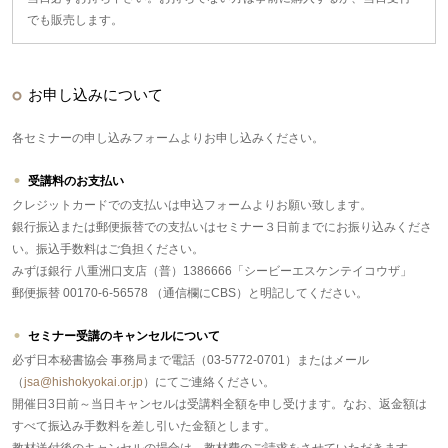
でも販売します。
お申し込みについて
各セミナーの申し込みフォームよりお申し込みください。
受講料のお支払い
クレジットカードでの支払いは申込フォームよりお願い致します。
銀行振込または郵便振替での支払いはセミナー３日前までにお振り込みくださ
い。振込手数料はご負担ください。
みずほ銀行 八重洲口支店（普）1386666「シービーエスケンテイコウザ」
郵便振替 00170-6-56578 （通信欄にCBS）と明記してください。
セミナー受講のキャンセルについて
必ず日本秘書協会 事務局まで電話（03-5772-0701）またはメール
（
jsa@hishokyokai.or.jp
）にてご連絡ください。
開催日3日前～当日キャンセルは受講料全額を申し受けます。なお、返金額は
すべて振込み手数料を差し引いた金額とします。