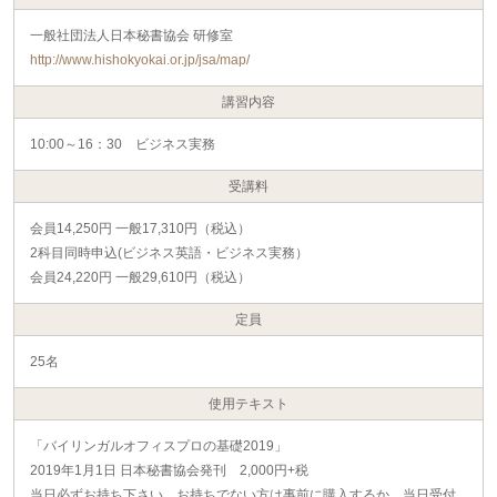
一般社団法人日本秘書協会 研修室
http://www.hishokyokai.or.jp/jsa/map/
講習内容
10:00～16：30 ビジネス実務
受講料
会員14,250円 一般17,310円（税込）
2科目同時申込(ビジネス英語・ビジネス実務）
会員24,220円 一般29,610円（税込）
定員
25名
使用テキスト
「バイリンガルオフィスプロの基礎2019」
2019年1月1日 日本秘書協会発刊 2,000円+税
当日必ずお持ち下さい。お持ちでない方は事前に購入するか、当日受付