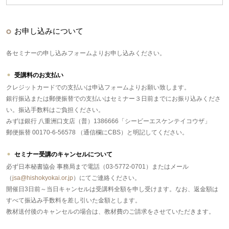
お申し込みについて
各セミナーの申し込みフォームよりお申し込みください。
受講料のお支払い
クレジットカードでの支払いは申込フォームよりお願い致します。
銀行振込または郵便振替での支払いはセミナー３日前までにお振り込みくださ
い。振込手数料はご負担ください。
みずほ銀行 八重洲口支店（普）1386666「シービーエスケンテイコウザ」
郵便振替 00170-6-56578 （通信欄にCBS）と明記してください。
セミナー受講のキャンセルについて
必ず日本秘書協会 事務局まで電話（03-5772-0701）またはメール
（
jsa@hishokyokai.or.jp
）にてご連絡ください。
開催日3日前～当日キャンセルは受講料全額を申し受けます。なお、返金額は
すべて振込み手数料を差し引いた金額とします。
教材送付後のキャンセルの場合は、教材費のご請求をさせていただきます。