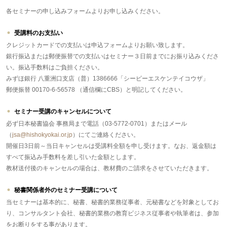
各セミナーの申し込みフォームよりお申し込みください。
受講料のお支払い
クレジットカードでの支払いは申込フォームよりお願い致します。
銀行振込または郵便振替での支払いはセミナー３日前までにお振り込みくださ
い。振込手数料はご負担ください。
みずほ銀行 八重洲口支店（普）1386666「シービーエスケンテイコウザ」
郵便振替 00170-6-56578 （通信欄にCBS）と明記してください。
セミナー受講のキャンセルについて
必ず日本秘書協会 事務局まで電話（03-5772-0701）またはメール
（
jsa@hishokyokai.or.jp
）にてご連絡ください。
開催日3日前～当日キャンセルは受講料全額を申し受けます。なお、返金額は
すべて振込み手数料を差し引いた金額とします。
教材送付後のキャンセルの場合は、教材費のご請求をさせていただきます。
秘書関係者外のセミナー受講について
当セミナーは基本的に、秘書、秘書的業務従事者、元秘書などを対象としてお
り、コンサルタント会社、秘書的業務の教育ビジネス従事者や執筆者は、参加
をお断りをする事があります。