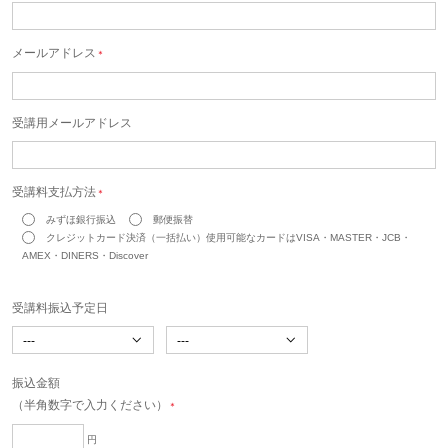
メールアドレス
＊
受講用メールアドレス
受講料支払方法
＊
みずほ銀行振込
郵便振替
クレジットカード決済（一括払い）使用可能なカードはVISA・MASTER・JCB・
AMEX・DINERS・Discover
受講料振込予定日
振込金額
（半角数字で入力ください）
＊
円