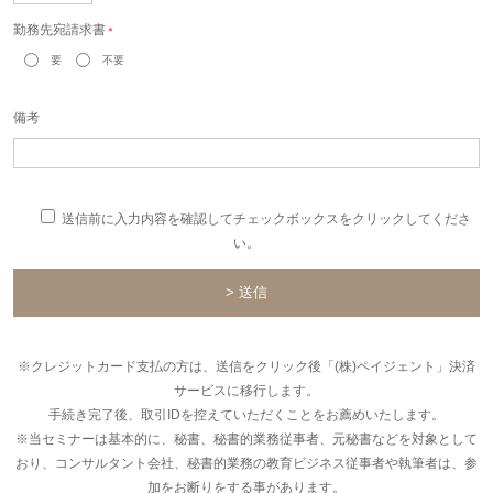
勤務先宛請求書
＊
要
不要
備考
送信前に入力内容を確認してチェックボックスをクリックしてくださ
い。
※クレジットカード支払の方は、送信をクリック後「(株)ペイジェント」決済
サービスに移行します。
手続き完了後、取引IDを控えていただくことをお薦めいたします。
※当セミナーは基本的に、秘書、秘書的業務従事者、元秘書などを対象として
おり、コンサルタント会社、秘書的業務の教育ビジネス従事者や執筆者は、参
加をお断りをする事があります。