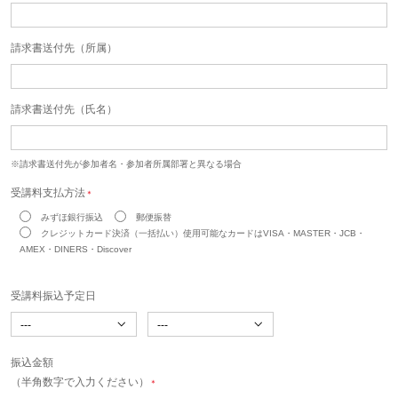
請求書送付先（所属）
請求書送付先（氏名）
※請求書送付先が参加者名・参加者所属部署と異なる場合
受講料支払方法
＊
みずほ銀行振込
郵便振替
クレジットカード決済（一括払い）使用可能なカードはVISA・MASTER・JCB・
AMEX・DINERS・Discover
受講料振込予定日
振込金額
（半角数字で入力ください）
＊