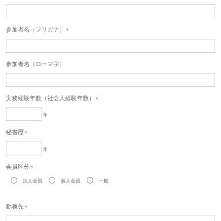
参加者名（フリガナ）
＊
参加者名（ローマ字）
実務経験年数（社会人経験年数）
＊
年
秘書歴
＊
年
会員区分
＊
法人会員
個人会員
一般
勤務先
＊