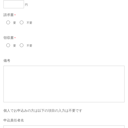
円
請求書
＊
要
不要
領収書
＊
要
不要
備考
個人でお申込みの方は以下の項目の入力は不要です
申込責任者名