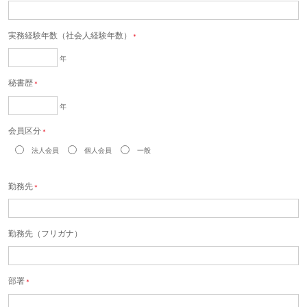
実務経験年数（社会人経験年数）
＊
年
秘書歴
＊
年
会員区分
＊
法人会員
個人会員
一般
勤務先
＊
勤務先（フリガナ）
部署
＊