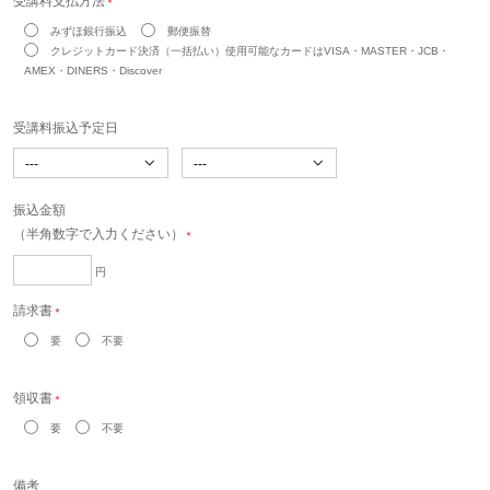
受講料支払方法
＊
みずほ銀行振込
郵便振替
クレジットカード決済（一括払い）使用可能なカードはVISA・MASTER・JCB・
AMEX・DINERS・Discover
受講料振込予定日
振込金額
（半角数字で入力ください）
＊
円
請求書
＊
要
不要
領収書
＊
要
不要
備考