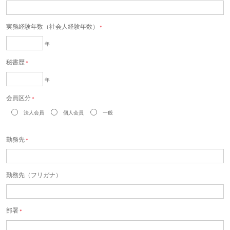
実務経験年数（社会人経験年数）
＊
年
秘書歴
＊
年
会員区分
＊
法人会員
個人会員
一般
勤務先
＊
勤務先（フリガナ）
部署
＊