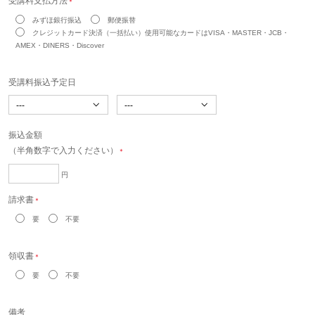
受講料支払方法
＊
みずほ銀行振込
郵便振替
クレジットカード決済（一括払い）使用可能なカードはVISA・MASTER・JCB・
AMEX・DINERS・Discover
受講料振込予定日
振込金額
（半角数字で入力ください）
＊
円
請求書
＊
要
不要
領収書
＊
要
不要
備考