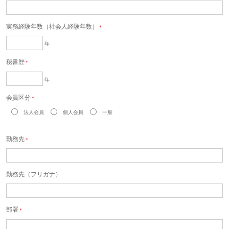
実務経験年数（社会人経験年数）
＊
年
秘書歴
＊
年
会員区分
＊
法人会員
個人会員
一般
勤務先
＊
勤務先（フリガナ）
部署
＊