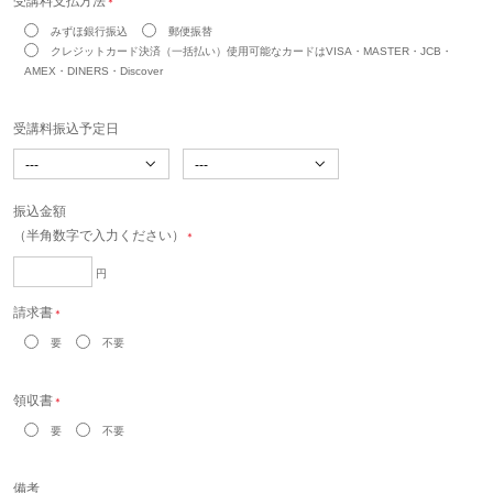
受講料支払方法
＊
みずほ銀行振込
郵便振替
クレジットカード決済（一括払い）使用可能なカードはVISA・MASTER・JCB・
AMEX・DINERS・Discover
受講料振込予定日
振込金額
（半角数字で入力ください）
＊
円
請求書
＊
要
不要
領収書
＊
要
不要
備考