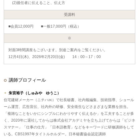
(2)後任者に伝えること、伝え方
受講料
■会員12,000円 ■一般17,000円（税込）
※
対面3時間講座もございます。別途ご案内をご覧ください。
12月4日(木)、2026年2月20日(金) 14：00～17：00
講師プロフィール
朱宮裕子（しゅみや ゆうこ）
住宅建材メーカー（ニチハ㈱）で社長秘書、社内報編集、技術指導、ショール
ーム運営、広告宣伝、社内外の研修、安全衛生などさまざまな業務を担当。
「複雑なことをいかにシンプルにわかりやすく伝えるか」を工夫することが多
く、2020年に退社してからは株式会社アカデミヤを立ち上げてからは「ビジネ
スマナー」「仕事の仕方」「日本語教育」などをキーワードに研修講師をして
いる。CBS1997年タイトルホルダー。日本秘書協会認定講師