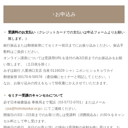
お申込み
受講料のお支払い
（クレジットカードでの支払いは申込フォームよりお願い
致します。）
銀行振込または郵便振替にてセミナー前日までにお振り込みください。振込手
数料はご負担ください。
オンライン講座については受講用URLを送付の為3日前までのお振込みをお願
い致します。（土日祝を除く）
みずほ銀行 八重洲口支店 当座 0116029 シャ）ニホンヒショキョウカイ
郵便振替 00170-6-56578 （通信欄にセミナーと明記してください。）
なお、お振り込みの控えをもって領収書にかえさせていただきます。
セミナー受講のキャンセルについて
必ず日本秘書協会 事務局まで電話（03-5772-0701）またはメール
（
jsa@hishokyokai.or.jp
）にてご連絡ください。
開催日の3日～2日前までのお取り消しは受講料（消費税込み）の30％をキャン
セル料として申し受けます。
開催日の前日、当日のお取り消しの場合は受講料の全額を申し受けます。な