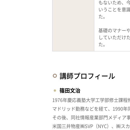
もないため、
いうことを意
た。
基礎のマナー
していただけ
た。
講師プロフィール
篠田文治
1976年慶応義塾大学工学部修士課
マドリッド勤務などを経て、1990
その後、同社情報産業部門メディア事
米国三井物産㈱SVP（NYC）、㈱