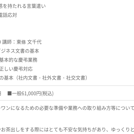
好感を持たれる言葉遣い
電話応対
:00 講師：東條 文千代
ビジネス文書の基本
つ基本的な慶弔業務
儀正しい慶弔対応
書の基本（社内文書・社外文書・社交文書）
円 ■一般61,000円(税込)
ーワンになるための必要な準備や業務への取り組み方等につい
やお茶出しをする際にはとても不安な気持ちがあり、ゆっくり