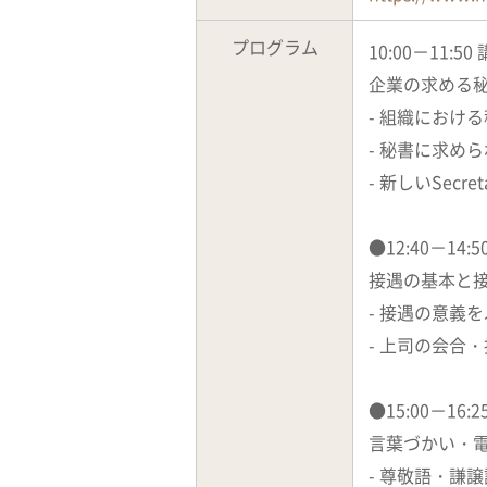
プログラム
10:00－11:
企業の求める
- 組織におけ
- 秘書に求め
- 新しいSecret
●12:40－14
接遇の
- 接遇の意義
- 上司の会
●15:00－16
言葉づかい・
- 尊敬語・