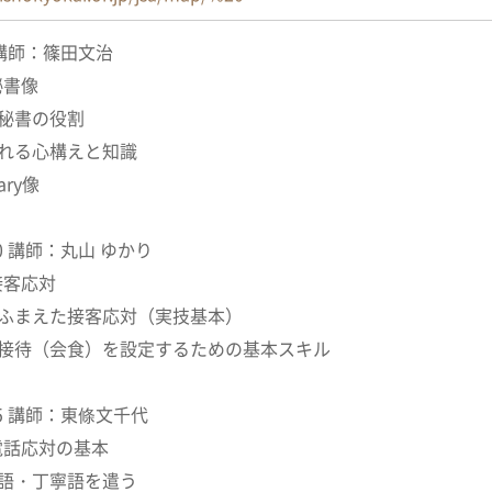
50 講師：篠田文治
秘書像
る秘書の役割
られる心構えと知識
ary像
:50 講師：丸山 ゆかり
基本と接客応対
をふまえた接客応対（実技基本）
合・接待（会食）を設定するための基本スキル
:25 講師：東條文千代
電話応対の基本
謙譲語・丁寧語を遣う