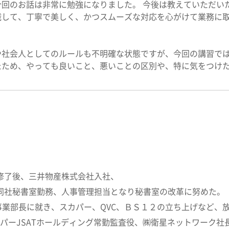
今回のお話は非常に勉強になりました。 今後は教えていただい
識して、丁寧で美しく、かつスムーズな対応を心がけて業務に
や社会人としてのルールも不明確な状態ですが、今回の講習で
たため、やっても良いこと、悪いことの区別や、特に気をつけ
程修了後、三井物産株式会社入社、
年同社秘書室勤務、人事管理担当となり秘書室の改革に努めた。
業部長に就き、スカパー、QVC、ＢＳ１２の立ち上げなど、放
スカパーJSATホールディング常勤監査役、㈱衛星ネットワーク社