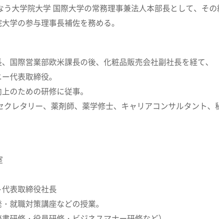
行なう大学院大学 国際大学の常務理事兼法人本部長として、そ
院大学の参与理事長補佐を務める。
長、国際営業部欧米課長の後、化粧品販売会社副社長を経て、
ニー代表取締役。
向上のための研修に従事。
トセクレタリー、薬剤師、薬学修士、キャリアコンサルタント、
室
ト代表取締役社長
発・就職対策講座などの授業。
秘書研修・役員研修・ビジネスマナー研修など）