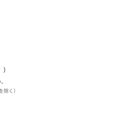
。）
い。
を除く）