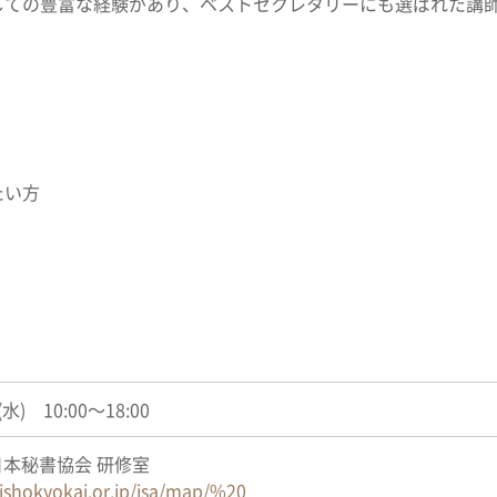
しての豊富な経験があり、ベストセクレタリーにも選ばれた講
たい方
水) 10:00～18:00
本秘書協会 研修室
ishokyokai.or.jp/jsa/map/%20