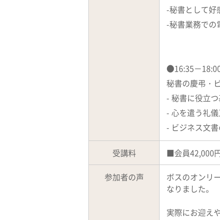
-秘書として
-秘書業務での
●16:35－18
秘書の慶弔・
- 秘書に役立
- 心を遣う礼
- ビジネス文
受講料
■会員42,000
参加者の声
ボスのオンリ
なりました。
実際にお迎え