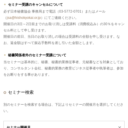
セミナー受講のキャンセルについて
必ず日本秘書協会 事務局まで電話（03-5772-0701）またはメール
（
jsa@hishokyokai.or.jp
）にてご連絡ください。
開催日の3日～2日前までのお取り消しは受講料（消費税込み）の30％をキャン
セル料として申し受けます。
開催日の前日、当日のお取り消しの場合は受講料の全額を申し受けます。な
お、返金額はすべて振込手数料を差し引いた金額とします。
秘書関係者外のセミナー受講について
当セミナーは基本的に、秘書、秘書的業務従事者、元秘書などを対象としてお
り、コンサルタント会社、秘書的業務の教育ビジネス従事者や執筆者は、参加
をお断りをする事があります。
セミナー検索
別のセミナーを検索する場合は、下記よりセミナーの開催月を選択してくださ
い。