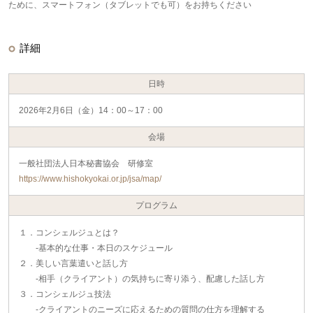
ために、スマートフォン（タブレットでも可）をお持ちください
詳細
日時
2026年2月6日（金）14：00～17：00
会場
一般社団法人日本秘書協会 研修室
https://www.hishokyokai.or.jp/jsa/map/
プログラム
１．コンシェルジュとは？
‐基本的な仕事・本日のスケジュール
２．美しい言葉遣いと話し方
‐相手（クライアント）の気持ちに寄り添う、配慮した話し方
３．コンシェルジュ技法
‐クライアントのニーズに応えるための質問の仕方を理解する