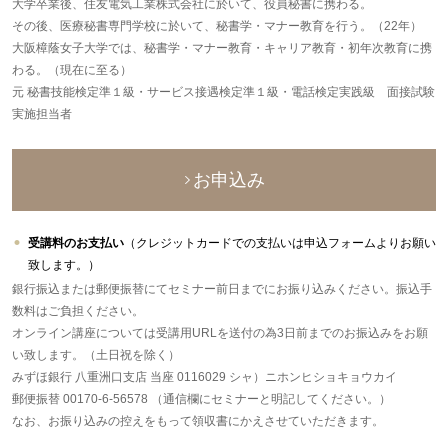
大学卒業後、住友電気工業株式会社に於いて、役員秘書に携わる。
その後、医療秘書専門学校に於いて、秘書学・マナー教育を行う。（22年）
大阪樟蔭女子大学では、秘書学・マナー教育・キャリア教育・初年次教育に携
わる。（現在に至る）
元 秘書技能検定準１級・サービス接遇検定準１級・電話検定実践級 面接試験
実施担当者
お申込み
受講料のお支払い
（クレジットカードでの支払いは申込フォームよりお願い
致します。）
銀行振込または郵便振替にてセミナー前日までにお振り込みください。振込手
数料はご負担ください。
オンライン講座については受講用URLを送付の為3日前までのお振込みをお願
い致します。（土日祝を除く）
みずほ銀行 八重洲口支店 当座 0116029 シャ）ニホンヒショキョウカイ
郵便振替 00170-6-56578 （通信欄にセミナーと明記してください。）
なお、お振り込みの控えをもって領収書にかえさせていただきます。