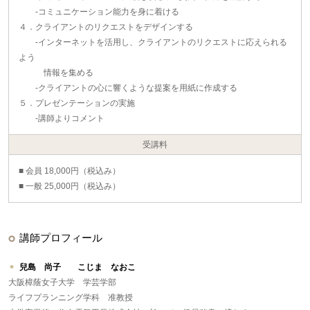
‐コミュニケーション能力を身に着ける
４．クライアントのリクエストをデザインする
‐インターネットを活用し、クライアントのリクエストに応えられる
よう
情報を集める
‐クライアントの心に響くような提案を用紙に作成する
５．プレゼンテーションの実施
‐講師よりコメント
受講料
■ 会員 18,000円（税込み）
■ 一般 25,000円（税込み）
講師プロフィール
兒島 尚子 こじま なおこ
大阪樟蔭女子大学 学芸学部
ライフプランニング学科 准教授