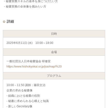
・秘書実務スキルの基本を身につけたい方
・秘書実務の全体像を掴みたい方
詳細
日時
2025年6月11日 (水) 10:00～18:00
会場
一般社団法人日本秘書協会 研修室
https://www.hishokyokai.or.jp/jsa/map/%20
プログラム
10:00－11:50 講師：篠田文治
企業の求める秘書像
- 組織における秘書の役割
- 秘書に求められる心構えと知識
- 新しいSecretary像