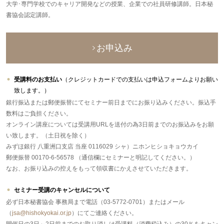
大学･専門学校でのキャリア開発などの授業、企業での社員研修講師。日本秘
書協会認定講師。
お申込み
受講料のお支払い
（クレジットカードでの支払いは申込フォームよりお願い
致します。）
銀行振込または郵便振替にてセミナー前日までにお振り込みください。振込手
数料はご負担ください。
オンライン講座については受講用URLを送付の為3日前までのお振込みをお願
い致します。（土日祝を除く）
みずほ銀行 八重洲口支店 当座 0116029 シャ）ニホンヒショキョウカイ
郵便振替 00170-6-56578 （通信欄にセミナーと明記してください。）
なお、お振り込みの控えをもって領収書にかえさせていただきます。
セミナー受講のキャンセルについて
必ず日本秘書協会 事務局まで電話（03-5772-0701）またはメール
（
jsa@hishokyokai.or.jp
）にてご連絡ください。