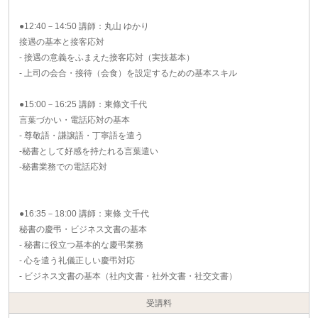
●12:40－14:50 講師：丸山 ゆかり
接遇の基本と接客応対
- 接遇の意義をふまえた接客応対（実技基本）
- 上司の会合・接待（会食）を設定するための基本スキル
●15:00－16:25 講師：東條文千代
言葉づかい・電話応対の基本
- 尊敬語・謙譲語・丁寧語を遣う
-秘書として好感を持たれる言葉遣い
-秘書業務での電話応対
●16:35－18:00 講師：東條 文千代
秘書の慶弔・ビジネス文書の基本
- 秘書に役立つ基本的な慶弔業務
- 心を遣う礼儀正しい慶弔対応
- ビジネス文書の基本（社内文書・社外文書・社交文書）
受講料