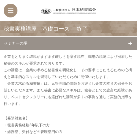
秘書実務講座 基礎コース
終了
セミナーの場
企業をとりまく環境がますます厳しさを増す現在、職場の現況により密着した
秘書のスキルが要求されております。
この講座は、企業の求める秘書像を明確化し、その要求にこたえるための心構
えと基本的なスキルを習得していただくために開催いたします。
「企業の求める秘書像」は、元管理職の講師をお迎えし企業の本音の部分をお
話しいただきます。また秘書に必要なスキルは、秘書としての豊富な経験があ
り、ベストセクレタリーにも選ばれた講師が多くの事例を通して実務的指導を
行います。
【受講対象者】
・秘書実務経験3年以下の方
・総務部、受付などの管理部門の方