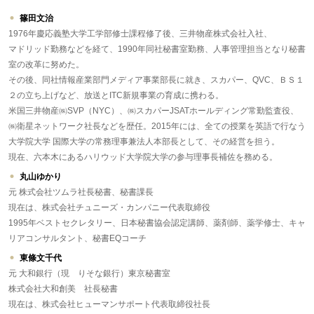
篠田文治
1976年慶応義塾大学工学部修士課程修了後、三井物産株式会社入社、
マドリッド勤務などを経て、1990年同社秘書室勤務、人事管理担当となり秘書
室の改革に努めた。
その後、同社情報産業部門メディア事業部長に就き、スカパー、QVC、ＢＳ１
２の立ち上げなど、放送とITC新規事業の育成に携わる。
米国三井物産㈱SVP（NYC）、㈱スカパーJSATホールディング常勤監査役、
㈱衛星ネットワーク社長などを歴任。2015年には、全ての授業を英語で行なう
大学院大学 国際大学の常務理事兼法人本部長として、その経営を担う。
現在、六本木にあるハリウッド大学院大学の参与理事長補佐を務める。
丸山ゆかり
元 株式会社ツムラ社長秘書、秘書課長
現在は、株式会社チュニーズ・カンパニー代表取締役
1995年ベストセクレタリー、日本秘書協会認定講師、薬剤師、薬学修士、キャ
リアコンサルタント、秘書EQコーチ
東條文千代
元 大和銀行（現 りそな銀行）東京秘書室
株式会社大和創美 社長秘書
現在は、株式会社ヒューマンサポート代表取締役社長