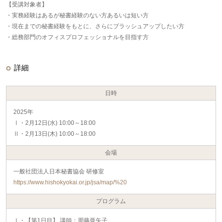
【受講対象者】
・実務経験はあるが秘書経験のない方あるいは短い方
・現在までの秘書経験をもとに、さらにブラッシュアップしたい方
・総務部門のオフィスプロフェッショナルを目指す方
詳細
日時
2025年
Ⅰ・2月12日(水) 10:00～18:00
Ⅱ・2月13日(木) 10:00～18:00
会場
一般社団法人日本秘書協会 研修室
https://www.hishokyokai.or.jp/jsa/map/%20
プログラム
Ⅰ・【第1日目】 講師：周藤亜矢子