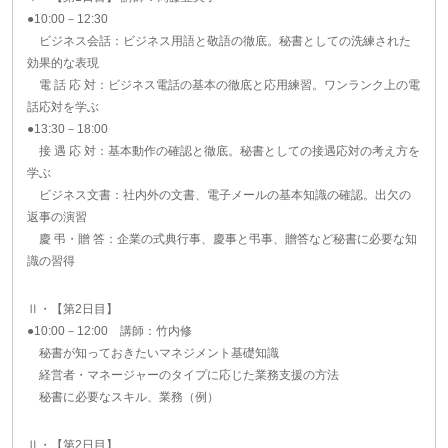
●10:00－12:30
ビジネス会話：ビジネス用語と敬語の徹底。秘書としての洗練された
効果的な表現
電 話 応 対：ビジネス電話の基本の徹底と応用練習。ワンランク上の電
話応対を学ぶ
●13:30－18:00
接 遇 応 対：基本動作の確認と徹底。秘書としての接遇応対の考え方を
学ぶ
ビジネス文書：社内外の文書、電子メールの基本知識の確認。出欠の
返事の演習
慶 弔・贈 答：企業の式典行事、慶事と弔事、贈答など秘書に必要な知
識の習得
Ⅱ・【第2日目】
●10:00－12:00 講師：竹内修
秘書が知っておきたいマネジメント基礎知識
経営者・マネージャーのタイプに応じた業務支援の方法
秘書に必要なスキル、業務（例）
Ⅱ・【第2日目】