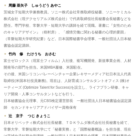
周藤 亜矢子 しゅうどう あやこ
茨城女子短期大学兼務教員。ソニー株式会社常務取締役秘書、ソニーケミカル
株式会社（現デクセリアルズ株式会社）で代表取締役社長秘書会長秘書などを
歴任。専門学校、常磐大学・短期大学の講師を経て現職。著書に『女性のため
のキャリアデザイン』（樹村房）、「感情労働に関わる秘書の心理的要因」
（常磐短期大学研究紀要）など。日本国際秘書学会理事、一般社団法人日本秘
書協会認定講師。
竹内 修 たけうち おさむ
富士ゼロックス（現富士フィルム）入社後、複写機開発、新規事業企画、人材
開発等の部門を担当。米国MBA履修、米国駐在。
その後、米国シリコンバレーベンチャー企業レキサーメディア社日本法人代表
取締役(米国本社役員兼務)。現在は、人財育成コンサルタントオフィス (株)オ
ーティーズ (Optimize Talent for Success)を設立し、ライフプラン研修、キャ
リア開発・人事コンサルタントなどを行う。
日本秘書協会元理事、元CBS検定運営部長 一般社団法人日本秘書協会認定講
師 セカンドキャリアアドバイザー資格保有
辻 京子 つじ きょうこ
日本オリベッティ株式会社社長秘書、ＴＤＫラムダ株式会社社長秘書を経て、
常磐大学、常磐短期大学にて「秘書実務」と「国際秘書概論」を担当後、現在