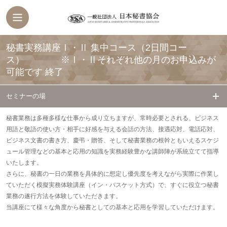
秘書実務講座Ⅰ・Ⅱ 集中コース（2日間コー
ス） ※Ⅰ・Ⅱそれぞれ他の月のお申込みが
可能です
終了
セミナーの場
秘書業務は多種多様な仕事から成り立ちますが、常時必要とされる、ビジネス
用語と敬語の使い方・相手に好感を与える会話の方法、接遇応対、電話応対、
ビジネス文書の書き方、慶弔・贈答、そして秘書業務の根幹ともいえるスケジ
ュール管理などの基本と応用の知識を実務経験豊かな講師陣が系統立てて指導
いたします。
さらに、秘書の一日の業務を具体的に想定し優先度を考えながら実際に作業し
ていただく模擬実務体験講座（イン・バスケット方式）で、すぐに役立つ秘書
業務の遂行方法を体験していただきます。
当講座にて様々な角度から秘書としての基本と応用を学習していただけます。