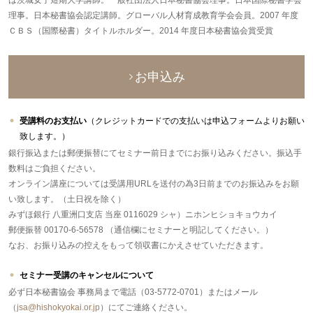
は茨城女子短期大学講師。一般社団法人日本秘書協会理事。日本国際秘書学会
理事。日本秘書協会認定講師。グローバル人材育成教育学会会員。2007 年度
ＣＢＳ（国際秘書）タイトルホルダー。2014 年度日本秘書協会賞受賞
お申込み
受講料のお支払い
（クレジットカードでの支払いは申込フォームよりお願い
致します。）
銀行振込または郵便振替にてセミナー前日までにお振り込みください。振込手
数料はご負担ください。
オンライン講座については受講用URLを送付の為3日前までのお振込みをお願
い致します。（土日祝を除く）
みずほ銀行 八重洲口支店 当座 0116029 シャ）ニホンヒショキョウカイ
郵便振替 00170-6-56578 （通信欄にセミナーと明記してください。）
なお、お振り込みの控えをもって領収書にかえさせていただきます。
セミナー受講のキャンセルについて
必ず日本秘書協会 事務局まで電話（03-5772-0701）またはメール
（
jsa@hishokyokai.or.jp
）にてご連絡ください。