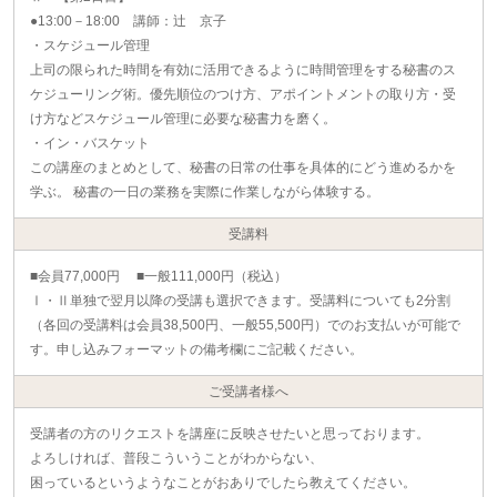
●13:00－18:00 講師：辻 京子
・スケジュール管理
上司の限られた時間を有効に活用できるように時間管理をする秘書のス
ケジューリング術。優先順位のつけ方、アポイントメントの取り方・受
け方などスケジュール管理に必要な秘書力を磨く。
・イン・バスケット
この講座のまとめとして、秘書の日常の仕事を具体的にどう進めるかを
学ぶ。 秘書の一日の業務を実際に作業しながら体験する。
受講料
■会員77,000円 ■一般111,000円（税込）
Ⅰ・Ⅱ単独で翌月以降の受講も選択できます。受講料についても2分割
（各回の受講料は会員38,500円、一般55,500円）でのお支払いが可能で
す。申し込みフォーマットの備考欄にご記載ください。
ご受講者様へ
受講者の方のリクエストを講座に反映させたいと思っております。
よろしければ、普段こういうことがわからない、
困っているというようなことがおありでしたら教えてください。