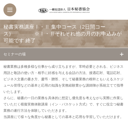
秘書実務講座Ⅰ・Ⅱ 集中コース（2日間コー
ス） ※Ⅰ・Ⅱそれぞれ他の月のお申込みが
可能です
終了
セミナーの場
秘書業務は多種多様な仕事から成り立ちますが、常時必要とされる、ビジネス
用語と敬語の使い方・相手に好感を与える会話の方法、接遇応対、電話応対、
ビジネス文書の書き方、慶弔・贈答、そして秘書業務の根幹ともいえるスケジ
ュール管理などの基本と応用の知識を実務経験豊かな講師陣が系統立てて指導
いたします。
さらに、秘書の一日の業務を具体的に想定し優先度を考えながら実際に作業し
ていただく模擬実務体験講座（イン・バスケット方式）で、すぐに役立つ秘書
業務の遂行方法を体験していただきます。
当講座にて様々な角度から秘書としての基本と応用を学習していただけます。