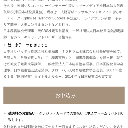
その後、米国シリコンバレーベンチャー企業レキサーメディア社日本法人代表
取締役(米国本社役員兼務)。現在は、人財育成コンサルタントオフィス (株)オ
ーティーズ (Optimize Talent for Success)を設立し、ライフプラン研修、キャ
リア開発・人事コンサルタントなどを行う。
日本秘書協会元理事、元CBS検定運営部長 一般社団法人日本秘書協会認定講
師 セカンドキャリアアドバイザー資格保有
辻 京子 つじ きょうこ
日本オリベッティ株式会社社長秘書、ＴＤＫラムダ株式会社社長秘書を経て、
常磐大学、常磐短期大学にて「秘書実務」と「国際秘書概論」を担当後、現在
は茨城女子短期大学講師。一般社団法人日本秘書協会理事。日本国際秘書学会
理事。日本秘書協会認定講師。グローバル人材育成教育学会会員。2007 年度
ＣＢＳ（国際秘書）タイトルホルダー。2014 年度日本秘書協会賞受賞
お申込み
受講料のお支払い
（クレジットカードでの支払いは申込フォームよりお願い
致します。）
銀行振込または郵便振替にてセミナー前日までにお振り込みください。振込手