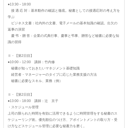
●13:30－18:00
接 遇 応 対：基本動作の確認と徹底。秘書としての接遇応対の考え方を
学ぶ
ビジネス文書：社内外の文書、電子メールの基本知識の確認。出欠の
返事の演習
慶 弔・贈 答：企業の式典行事、慶事と弔事、贈答など秘書に必要な知
識の習得
Ⅱ・【第2日目】
●10:00－12:00 講師：竹内修
秘書が知っておきたいマネジメント基礎知識
経営者・マネージャーのタイプに応じた業務支援の方法
秘書に必要なスキル、業務（例）
Ⅱ・【第2日目】
●13:00－18:00 講師：辻 京子
・スケジュール管理
上司の限られた時間を有効に活用できるように時間管理をする秘書のス
ケジューリング術。優先順位のつけ方、アポイントメントの取り方・受
け方などスケジュール管理に必要な秘書力を磨く。