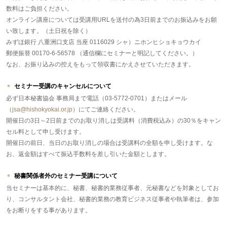
数料はご負担ください。
オンライン講座については受講用URLを送付の為3日前までのお振込みをお願
い致します。（土日祝を除く）
みずほ銀行 八重洲口支店 当座 0116029 シャ）ニホンヒショキョウカイ
郵便振替 00170-6-56578 （通信欄にセミナーと明記してください。）
なお、お振り込みの控えをもって領収書にかえさせていただきます。
セミナー受講のキャンセルについて
必ず日本秘書協会 事務局まで電話（03-5772-0701）またはメール
（
jsa@hishokyokai.or.jp
）にてご連絡ください。
開催日の3日～2日前までのお取り消しは受講料（消費税込み）の30％をキャン
セル料として申し受けます。
開催日の前日、当日のお取り消しの場合は受講料の全額を申し受けます。な
お、返金額はすべて振込手数料を差し引いた金額とします。
秘書関係者外のセミナー受講について
当セミナーは基本的に、秘書、秘書的業務従事者、元秘書などを対象としてお
り、コンサルタント会社、秘書的業務の教育ビジネス従事者や執筆者は、参加
をお断りをする事があります。