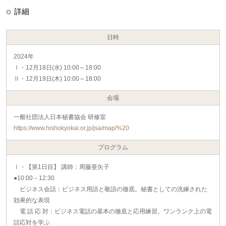
詳細
日時
2024年
Ⅰ・12月18日(水) 10:00～18:00
Ⅱ・12月19日(木) 10:00～18:00
会場
一般社団法人日本秘書協会 研修室
https://www.hishokyokai.or.jp/jsa/map/%20
プログラム
Ⅰ・【第1日目】 講師：周藤亜矢子
●10:00－12:30
ビジネス会話：ビジネス用語と敬語の徹底。秘書としての洗練された
効果的な表現
電 話 応 対：ビジネス電話の基本の徹底と応用練習。ワンランク上の電
話応対を学ぶ