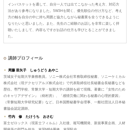
インバスケットを通して、自分一人では出てこなかった考え方、対応方
法があり参考になりました。5W3Hを聞く、優先順位の付け方など、考え
方の軸を自分の中に持ち周囲と協力しながら秘書業を全うできるように
なりたいと思いました。また、先生のご経験のお話しを非常に楽しく拝
聴いたしまして、内容もですがお話の仕方も学びとることができまし
た。
講師プロフィール
周藤 亜矢子 しゅうどう あやこ
茨城女子短期大学兼務教員。ソニー株式会社常務取締役秘書、ソニーケミカル
株式会社（現デクセリアルズ株式会社）で代表取締役社長秘書会長秘書などを
歴任。専門学校、常磐大学・短期大学の講師を経て現職。著書に『女性のため
のキャリアデザイン』（樹村房）、「感情労働に関わる秘書の心理的要因」
（常磐短期大学研究紀要）など。日本国際秘書学会理事、一般社団法人日本秘
書協会認定講師。
竹内 修 たけうち おさむ
富士ゼロックス（現富士フィルム）入社後、複写機開発、新規事業企画、人材
開発等の部門を担当。米国MBA履修、米国駐在。