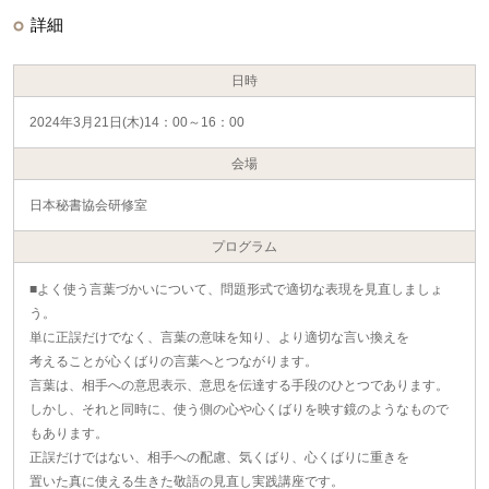
詳細
日時
2024年3月21日(木)14：00～16：00
会場
日本秘書協会研修室
プログラム
■よく使う言葉づかいについて、問題形式で適切な表現を見直しましょ
う。
単に正誤だけでなく、言葉の意味を知り、より適切な言い換えを
考えることが心くばりの言葉へとつながります。
言葉は、相手への意思表示、意思を伝達する手段のひとつであります。
しかし、それと同時に、使う側の心や心くばりを映す鏡のようなもので
もあります。
正誤だけではない、相手への配慮、気くばり、心くばりに重きを
置いた真に使える生きた敬語の見直し実践講座です。