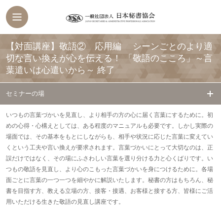
【対面講座】敬語② 応用編 シーンごとのより適
切な言い換えが心を伝える！ 「敬語のこころ」～言
葉遣いは心遣いから～
終了
セミナーの場
いつもの言葉づかいを見直し、より相手の方の心に届く言葉にするために
。初
めの心得・心構えとしては、ある程度のマニュアルも必要です。しかし実際の
場面では、その基本をもとにしながらも、相手や状況に応じた言葉に変えてい
くという工夫や言い換えが要求されます。言葉づかいにとって大切なのは、正
誤だけではなく、その場にふさわしい言葉を選り分ける力と心くばりです。い
つもの敬語を見直し、より心のこもった言葉づかいを身につけるために。各場
面ごとに言葉の一つ一つを細やかに解説いたします。秘書の方はもちろん、秘
書を目指す方、教える立場の方、接客・接遇、お客様と接する方、皆様にご活
用いただける生きた敬語の見直し講座です。