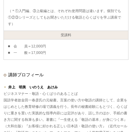
（＊①入門編、③上級編とは、それぞれ使用問題は違います。個別でも
①②③シリーズとしてもお聞きいただける敬語と心くばりを学ぶ講座で
す）
受講料
■ 会 員＝12,000円
■ 一 般＝17,000円
講師プロフィール
井上 明美 いのうえ あけみ
ビジネスマナー・敬語・心くばりのあることば
国語学者故金田一春彦氏の元秘書。言葉の使い方や敬語の講師として、企業を
はじめとした教育研修の場で講義を行う。長年の秘書経験にもとづく、心くば
りに重きを置いた実践的な指導内容には定評があり、話し方のほか、手紙の書
き方に関する執筆も多い。著書に『一生使える「敬語の基本」が身につく本』
（大和出版）『お客様に好かれる正しい日本語・敬語の使い方』（近代セール