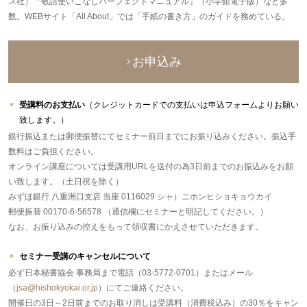
ス社）『敬語使いこなしパーフェクトマニュアル』（小学館電子版）など多
数。WEBサイト「All About」では「手紙の書き方」のガイドを務めている。
お申込み
受講料のお支払い
（クレジットカードでの支払いは申込フォームよりお願い
致します。）
銀行振込または郵便振替にてセミナー前日までにお振り込みください。振込手
数料はご負担ください。
オンライン講座については受講用URLを送付の為3日前までのお振込みをお願
い致します。（土日祝を除く）
みずほ銀行 八重洲口支店 当座 0116029 シャ）ニホンヒショキョウカイ
郵便振替 00170-6-56578 （通信欄にセミナーと明記してください。）
なお、お振り込みの控えをもって領収書にかえさせていただきます。
セミナー受講のキャンセルについて
必ず日本秘書協会 事務局まで電話（03-5772-0701）またはメール
（
jsa@hishokyokai.or.jp
）にてご連絡ください。
開催日の3日～2日前までのお取り消しは受講料（消費税込み）の30％をキャン