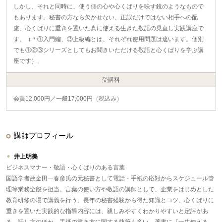
しかし、それと同時に、使う側の心や心くばりを映す鏡のようなもので
もあります。秘書の方なら欠かせない、正誤だけではない相手への配
慮、心くばりに重きを置いた真に使える生きた敬語の見直し実践講座で
す。（＊①入門編、③上級編とは、それぞれ使用問題は違います。個別
でも①②③シリーズとしてもお聞きいただける敬語と心くばりを学ぶ講
座です）。
受講料
会員12,000円／一般17,000円（税込み）
講師プロフィール
井上明美
ビジネスマナー・敬語・心くばりのある言葉
国語学者故金田一春彦氏の元秘書として電話・手紙の応対からスケジュール管
理等業務全般を担当。言葉の使い方や敬語の講師として、企業をはじめとした
教育研修の場で講義を行う。長年の秘書経験から得た知識とコツ、心くばりに
重きを置いた実践的な指導内容には、親しみやすくわかりやすいと定評があ