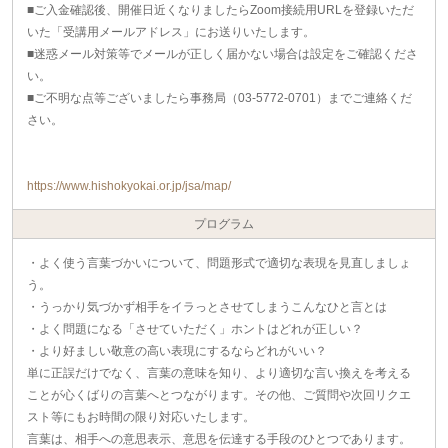
■ご入金確認後、開催日近くなりましたらZoom接続用URLを登録いただ
いた「受講用メールアドレス」にお送りいたします。
■迷惑メール対策等でメールが正しく届かない場合は設定をご確認くださ
い。
■ご不明な点等ございましたら事務局（03-5772-0701）までご連絡くだ
さい。
https://www.hishokyokai.or.jp/jsa/map/
プログラム
・よく使う言葉づかいについて、問題形式で適切な表現を見直しましょ
う。
・うっかり気づかず相手をイラっとさせてしまうこんなひと言とは
・よく問題になる「させていただく」ホントはどれが正しい？
・より好ましい敬意の高い表現にするならどれがいい？
単に正誤だけでなく、言葉の意味を知り、より適切な言い換えを考える
ことが心くばりの言葉へとつながります。その他、ご質問や次回リクエ
スト等にもお時間の限り対応いたします。
言葉は、相手への意思表示、意思を伝達する手段のひとつであります。