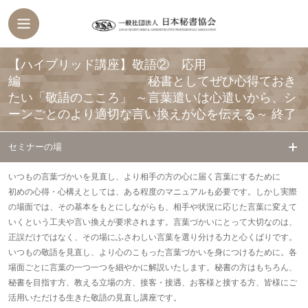
【ハイブリッド講座】敬語② 応用
編 秘書としてぜひ心得ておき
たい「敬語のこころ」 ～言葉遣いは心遣いから、シ
ーンごとのより適切な言い換えが心を伝える～
終了
セミナーの場
いつもの言葉づかいを見直し、より相手の方の心に届く
言葉にするために
初めの心得・心構えとしては、ある程度のマニュアルも必要です。しかし実際
の場面では、その基本をもとにしながらも、相手や状況に応じた言葉に変えて
いくという工夫や言い換えが要求されます。言葉づかいにとって大切なのは、
正誤だけではなく、その場にふさわしい言葉を選り分ける力と心くばりです。
いつもの敬語を見直し、より心のこもった言葉づかいを身につけるために。各
場面ごとに言葉の一つ一つを細やかに解説いたします。秘書の方はもちろん、
秘書を目指す方、教える立場の方、接客・接遇、お客様と接する方、皆様にご
活用いただける生きた敬語の見直し講座です。