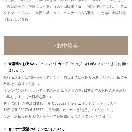
る。話し方のほか、手紙の書き方に関する執筆も多い。著書に『一生使える
「敬語の基本」が身につく本』（大和出版電子版）『敬語使いこなしパーフェ
クトマニュアル』『最新手紙・メールのマナーＱ＆A事典』（ともに小学館電
子版）など多数。
お申込み
受講料のお支払い
（クレジットカードでの支払いは申込フォームよりお願い
致します。）
銀行振込または郵便振替にてセミナー前日までにお振り込みください。振込手
数料はご負担ください。
オンライン講座については受講用URLを送付の為3日前までのお振込みをお願
い致します。（土日祝を除く）
みずほ銀行 八重洲口支店 当座 0116029 シャ）ニホンヒショキョウカイ
郵便振替 00170-6-56578 （通信欄にセミナーと明記してください。）
なお、お振り込みの控えをもって領収書にかえさせていただきます。
セミナー受講のキャンセルについて