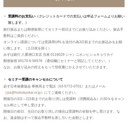
受講料のお支払い
（クレジットカードでの支払いは申込フォームよりお願い
致します。）
銀行振込または郵便振替にてセミナー前日までにお振り込みください。振込手
数料はご負担ください。
オンライン講座については受講用URLを送付の為3日前までのお振込みをお願
い致します。（土日祝を除く）
みずほ銀行 八重洲口支店 当座 0116029 シャ）ニホンヒショキョウカイ
郵便振替 00170-6-56578 （通信欄にセミナーと明記してください。）
なお、お振り込みの控えをもって領収書にかえさせていただきます。
セミナー受講のキャンセルについて
必ず日本秘書協会 事務局まで電話（03-5772-0701）またはメール
（
jsa@hishokyokai.or.jp
）にてご連絡ください。
開催日の3日～2日前までのお取り消しは受講料（消費税込み）の30％をキャン
セル料として申し受けます。
開催日の前日、当日のお取り消しの場合は受講料の全額を申し受けます。な
お、返金額はすべて振込手数料を差し引いた金額とします。