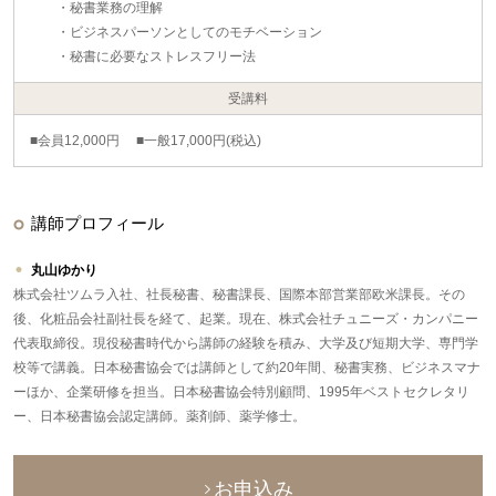
・秘書業務の理解
・ビジネスパーソンとしてのモチベーション
・秘書に必要なストレスフリー法
受講料
■会員12,000円 ■一般17,000円(税込)
講師プロフィール
丸山ゆかり
株式会社ツムラ入社、社長秘書、秘書課長、国際本部営業部欧米課長。その
後、化粧品会社副社長を経て、起業。現在、株式会社チュニーズ・カンパニー
代表取締役。現役秘書時代から講師の経験を積み、大学及び短期大学、専門学
校等で講義。日本秘書協会では講師として約20年間、秘書実務、ビジネスマナ
ーほか、企業研修を担当。日本秘書協会特別顧問、1995年ベストセクレタリ
ー、日本秘書協会認定講師。薬剤師、薬学修士。
お申込み