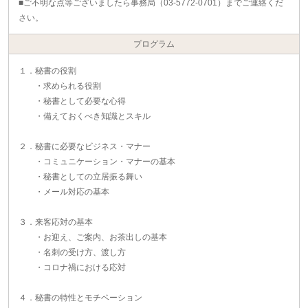
■ご不明な点等ございましたら事務局（03-5772-0701）までご連絡くだ
さい。
プログラム
１．秘書の役割
・求められる役割
・秘書として必要な心得
・備えておくべき知識とスキル
２．秘書に必要なビジネス・マナー
・コミュニケーション・マナーの基本
・秘書としての立居振る舞い
・メール対応の基本
３．来客応対の基本
・お迎え、ご案内、お茶出しの基本
・名刺の受け方、渡し方
・コロナ禍における応対
４．秘書の特性とモチベーション