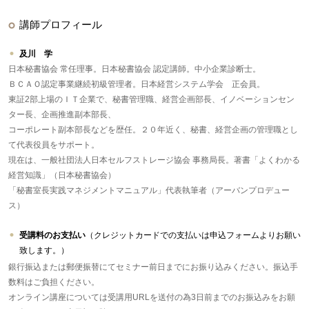
講師プロフィール
及川 学
日本秘書協会 常任理事。日本秘書協会 認定講師。中小企業診断士。
ＢＣＡＯ認定事業継続初級管理者。日本経営システム学会 正会員。
東証2部上場のＩＴ企業で、秘書管理職、経営企画部長、イノベーションセン
ター長、企画推進副本部長、
コーポレート副本部長などを歴任。２０年近く、秘書、経営企画の管理職とし
て代表役員をサポート。
現在は、一般社団法人日本セルフストレージ協会 事務局長。著書「よくわかる
経営知識」（日本秘書協会）
「秘書室長実践マネジメントマニュアル」代表執筆者（アーバンプロデュー
ス）
受講料のお支払い
（クレジットカードでの支払いは申込フォームよりお願い
致します。）
銀行振込または郵便振替にてセミナー前日までにお振り込みください。振込手
数料はご負担ください。
オンライン講座については受講用URLを送付の為3日前までのお振込みをお願