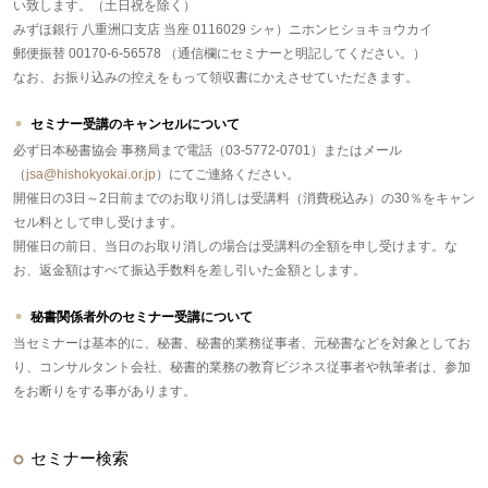
い致します。（土日祝を除く）
みずほ銀行 八重洲口支店 当座 0116029 シャ）ニホンヒショキョウカイ
郵便振替 00170-6-56578 （通信欄にセミナーと明記してください。）
なお、お振り込みの控えをもって領収書にかえさせていただきます。
セミナー受講のキャンセルについて
必ず日本秘書協会 事務局まで電話（03-5772-0701）またはメール
（
jsa@hishokyokai.or.jp
）にてご連絡ください。
開催日の3日～2日前までのお取り消しは受講料（消費税込み）の30％をキャン
セル料として申し受けます。
開催日の前日、当日のお取り消しの場合は受講料の全額を申し受けます。な
お、返金額はすべて振込手数料を差し引いた金額とします。
秘書関係者外のセミナー受講について
当セミナーは基本的に、秘書、秘書的業務従事者、元秘書などを対象としてお
り、コンサルタント会社、秘書的業務の教育ビジネス従事者や執筆者は、参加
をお断りをする事があります。
セミナー検索