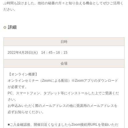
ぶ時間も設けました。他社の秘書の方々と知り合える機会としてぜひご活用く
ださい。
詳細
日時
2022年4月26日(火) 14：45～16：15
会場
【オンライン概要】
オンラインセミナー（Zoomによる配信）※Zoomアプリのダウンロード
が必要です。
PC、スマートフォン、タブレット等にインストールした上でご受講くだ
さい。
お申込みいただく際のメールアドレスの他に受講用のメールアドレスを
必ずお知らせください。
■ご入金確認後、開催日近くなりましたらZoom接続用URLを登録いただ