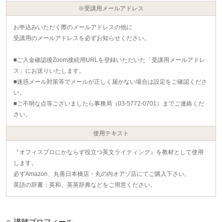
※受講用メールアドレス
お申込みいただく際のメールアドレスの他に
受講用のメールアドレスを必ずお知らせください。
■ご入金確認後Zoom接続用URLを登録いただいた「受講用メールアドレ
ス」にお送りいたします。
■迷惑メール対策等でメールが正しく届かない場合は設定をご確認くださ
い。
■ご不明な点等ございましたら事務局（03-5772-0701）までご連絡くだ
さい。
使用テキスト
『オフィスプロにかならず役立つ英文ライティング』を教材として使用
します。
必ずAmazon、丸善日本橋店・丸の内オアゾ店にてご購入下さい。
英語の辞書：英和、英英辞典などをご用意ください。
講師プロフィール