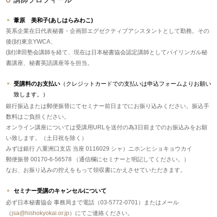
葦原 美和子(あしはらみわこ)
英系企業在日代表秘書・企画部エグゼクティブアシスタントとして勤務。その
後(財)東京YWCA、
(財)津田塾会講師を経て、現在は日本秘書協会認定講師としてバイリンガル秘
書講座、秘書英語講座等を担当。
受講料のお支払い
（クレジットカードでの支払いは申込フォームよりお願い
致します。）
銀行振込または郵便振替にてセミナー前日までにお振り込みください。振込手
数料はご負担ください。
オンライン講座については受講用URLを送付の為3日前までのお振込みをお願
い致します。（土日祝を除く）
みずほ銀行 八重洲口支店 当座 0116029 シャ）ニホンヒショキョウカイ
郵便振替 00170-6-56578 （通信欄にセミナーと明記してください。）
なお、お振り込みの控えをもって領収書にかえさせていただきます。
セミナー受講のキャンセルについて
必ず日本秘書協会 事務局まで電話（03-5772-0701）またはメール
（
jsa@hishokyokai.or.jp
）にてご連絡ください。