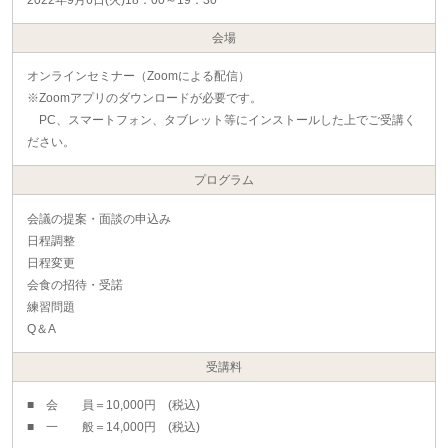
2022年9月6日(火)18：00～19：30
会場
オンラインセミナー（Zoomによる配信）
※Zoomアプリのダウンロードが必要です。
PC、スマートフォン、タブレット等にインストールした上でご受講く
ださい。
プログラム
会議の提案・面談の申込み
日程調整
日程変更
会食の招待・受諾
練習問題
Q＆A
受講料
■ 会 員＝10,000円 (税込)
■ 一 般＝14,000円 (税込)