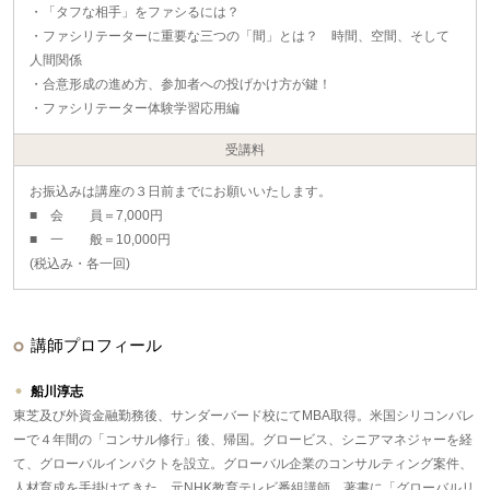
・「タフな相手」をファシるには？
・ファシリテーターに重要な三つの「間」とは？ 時間、空間、そして
人間関係
・合意形成の進め方、参加者への投げかけ方が鍵！
・ファシリテーター体験学習応用編
受講料
お振込みは講座の３日前までにお願いいたします。
■ 会 員＝7,000円
■ 一 般＝10,000円
(税込み・各一回)
講師プロフィール
船川淳志
東芝及び外資金融勤務後、サンダーバード校にてMBA取得。米国シリコンバレ
ーで４年間の「コンサル修行」後、帰国。グロービス、シニアマネジャーを経
て、グローバルインパクトを設立。グローバル企業のコンサルティング案件、
人材育成を手掛けてきた。元NHK教育テレビ番組講師。著書に「グローバルリ