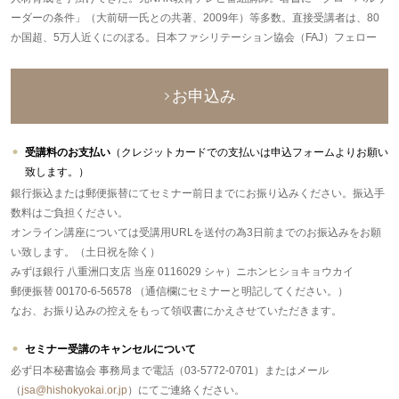
ーダーの条件」（大前研一氏との共著、2009年）等多数。直接受講者は、80
か国超、5万人近くにのぼる。日本ファシリテーション協会（FAJ）フェロー
お申込み
受講料のお支払い
（クレジットカードでの支払いは申込フォームよりお願い
致します。）
銀行振込または郵便振替にてセミナー前日までにお振り込みください。振込手
数料はご負担ください。
オンライン講座については受講用URLを送付の為3日前までのお振込みをお願
い致します。（土日祝を除く）
みずほ銀行 八重洲口支店 当座 0116029 シャ）ニホンヒショキョウカイ
郵便振替 00170-6-56578 （通信欄にセミナーと明記してください。）
なお、お振り込みの控えをもって領収書にかえさせていただきます。
セミナー受講のキャンセルについて
必ず日本秘書協会 事務局まで電話（03-5772-0701）またはメール
（
jsa@hishokyokai.or.jp
）にてご連絡ください。