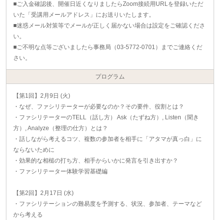
■ご入金確認後、開催日近くなりましたらZoom接続用URLを登録いただ
いた「受講用メールアドレス」にお送りいたします。
■迷惑メール対策等でメールが正しく届かない場合は設定をご確認くださ
い。
■ご不明な点等ございましたら事務局（03-5772-0701）までご連絡くだ
さい。
プログラム
【第1回】2月9日 (火)
・なぜ、ファシリテーターが必要なのか？その要件、役割とは？
・ファシリテーターのTELL（話し方） Ask（たずね方）, Listen（聞き
方）, Analyze（整理の仕方）とは？
・話しながら考えるコツ、複数の参加者を相手に「アタマが真っ白」に
ならないために
・効果的な相槌の打ち方、相手からいかに発言を引き出すか？
・ファシリテーター体験学習基礎編
【第2回】2月17日 (水)
・ファシリテーションの難易度を予測する、状況、参加者、テーマなど
から考える