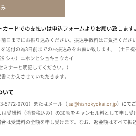
込み
トカードでの支払いは申込フォームよりお願い致します
ー前日までにお振り込みください。振込手数料はご負担くださ
Lを送付の為3日前までのお振込みをお願い致します。（土日祝
6029 シャ）ニホンヒショキョウカイ
通信欄にセミナーと明記してください。）
収書にかえさせていただきます。
ついて
5772-0701）またはメール（
jsa@hishokyokai.or.jp
）にて
しは受講料（消費税込み）の30％をキャンセル料として申し受
場合は受講料の全額を申し受けます。なお、返金額はすべて振