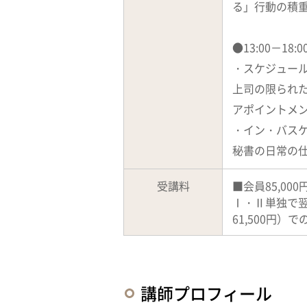
る」行動の積
●13:00－18
・スケジュー
上司の限られ
アポイントメ
・イン・バス
秘書の日常の
受講料
■会員85,00
Ⅰ・Ⅱ単独で翌
61,500円
講師プロフィール