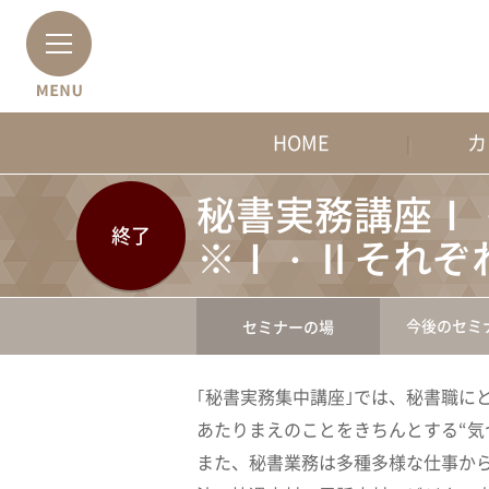
HOME
カ
秘書実務講座
終了
※Ⅰ・Ⅱそれぞ
今後のセミ
セミナーの場
｢秘書実務集中講座｣では、秘書職に
あたりまえのことをきちんとする“気
また、秘書業務は多種多様な仕事か