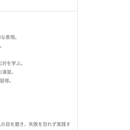
的な表現。
方を学ぶ。
応対を学ぶ。
の演習。
の習得。
見の目を磨き、失敗を恐れず実践す