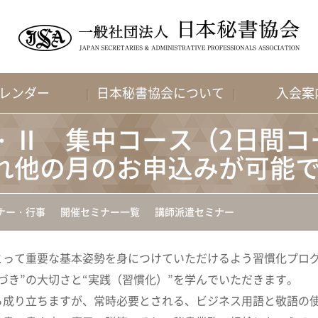
レンダー
日本秘書協会について
入会案
Ⅰ・Ⅱ 集中コース（2
れ他の月のお申込みが可能
ナー・行事
開催セミナー一覧
講師派遣セミナー
とって重要な基本姿勢を身につけていただけるよう習慣化プロ
づき”の大切さと“実践（習慣化）”を学んでいただきます。
ら成り立ちますが、常時必要とされる、ビジネス用語と敬語の