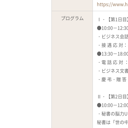
https://www.h
プログラム
Ⅰ・【第1日目
●10:00－12:
・ビジネス会
・接 遇 応
●13:30－18:0
・電 話 応 
・ビジネス文
・慶 弔・贈 
Ⅱ・【第2日目
●10:00－12
・秘書の脳力U
秘書は「世の