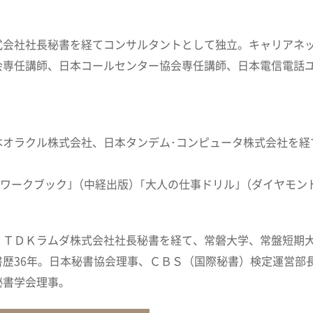
式会社社長秘書を経てコンサルタントとして独立。キャリアネ
会専任講師、日本コールセンター協会専任講師、日本電信電話
オラクル株式会社、日本タンデム･コンピュータ株式会社を経て
。
断ワークブック｣（中経出版）｢大人の仕事ドリル｣（ダイヤモン
、ＴＤＫラムダ株式会社社長秘書を経て、常磐大学、常盤短期
歴36年。日本秘書協会理事、ＣＢＳ（国際秘書）検定運営部長
秘書学会理事。