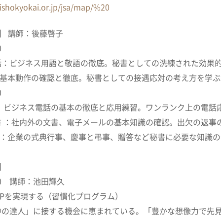
ishokyokai.or.jp/jsa/map/%20
】 講師：後藤啓子
30
話：ビジネス用語と敬語の徹底。秘書としての洗練された効果
 対：基本動作の確認と徹底。秘書としての接遇応対の考え
0
対 ： ビジネス電話の基本の徹底と応用練習。ワンランク上の電話
書 ：社内外の文書、電子メールの基本知識の確認。出欠の返事
答 ：企業の式典行事、慶事と弔事、贈答など秘書に必要な知識
】
:00 講師：池田輝久
Pを実現する（習慣化プログラム）
中の達人」に接する機会に恵まれている。「豊かな想像力で先