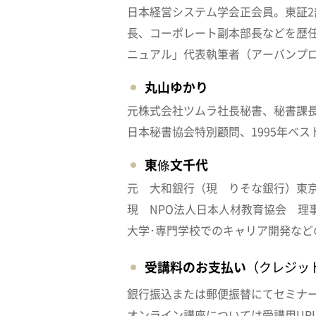
日本経営システム学会正会員。東証
長、コーポレート副本部長などを歴
ニュアル」代表執筆者（アーバンプ
丸山ゆかり
元株式会社ツムラ社長秘書、秘書課
日本秘書協会特別顧問、1995年ベ
東條文千代
元 大和銀行（現 りそな銀行）東
現 NPO法人日本人材教育協会 理
大学･専門学校でのキャリア開発な
受講料のお支払い
（クレジッ
銀行振込または郵便振替にてセミナ
オンライン講座については受講用UR