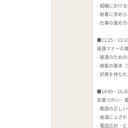
- 組織におけ
- 秘書に求め
- 仕事の進め
●11:25－13
接遇マナーの
- 接遇のため
- 接客の基本
- 好感を持た
●14:00－16
言葉づかい・
- 敬語の正し
- 接遇にふさ
- 電話応対・