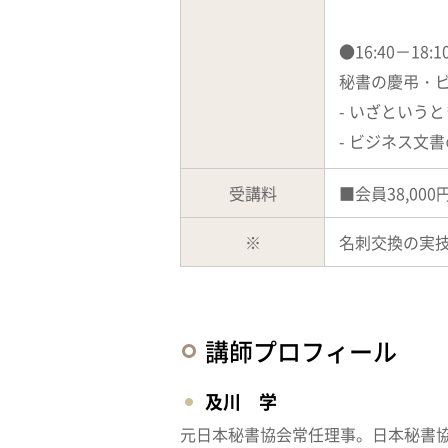
●16:40－18
秘書の慶弔・
- いざという
- ビジネス文
受講料
■会員38,000
※
名刺交換の実技
講師プロフィール
及川 学
元日本秘書協会常任理事。日本秘書