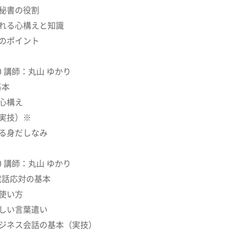
る秘書の役割
られる心構えと知識
方のポイント
:10 講師：丸山 ゆかり
基本
の心構え
（実技）※
れる身だしなみ
:30 講師：丸山 ゆかり
電話応対の基本
い使い方
わしい言葉遣い
ビジネス会話の基本（実技）