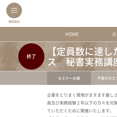
HOME
カ
【定員数に達し
終了
ス 秘書実務講
今後のセミ
セミナーの場
企業をとりまく環境がますます厳し
員及び実務経験２年以下の方々を対
ていただくために開催いたします。