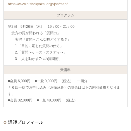
https://www.hishokyokai.or.jp/jsa/map/
プログラム
第2回 9月26日（木） 19：00～21：00
貴方の質が問われる「質問力」
実習『質問－こんな時どうする？』
1.「目的に応じた質問の仕方」
2.「質問〜ケース・スタディ〜」
3.「人を動かす7つの質問術」
受講料
■会員 6,000円 ■一般 9,000円 (税込） 一回分
＊６回一括でお申し込み（お振込み）の場合は以下の割引価格となりま
す。
■会員 32,000円 ■一般 48,000円 (税込）
講師プロフィール