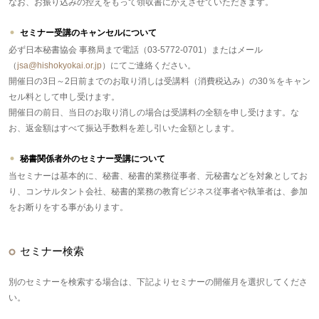
なお、お振り込みの控えをもって領収書にかえさせていただきます。
セミナー受講のキャンセルについて
必ず日本秘書協会 事務局まで電話（03-5772-0701）またはメール
（
jsa@hishokyokai.or.jp
）にてご連絡ください。
開催日の3日～2日前までのお取り消しは受講料（消費税込み）の30％をキャン
セル料として申し受けます。
開催日の前日、当日のお取り消しの場合は受講料の全額を申し受けます。な
お、返金額はすべて振込手数料を差し引いた金額とします。
秘書関係者外のセミナー受講について
当セミナーは基本的に、秘書、秘書的業務従事者、元秘書などを対象としてお
り、コンサルタント会社、秘書的業務の教育ビジネス従事者や執筆者は、参加
をお断りをする事があります。
セミナー検索
別のセミナーを検索する場合は、下記よりセミナーの開催月を選択してくださ
い。