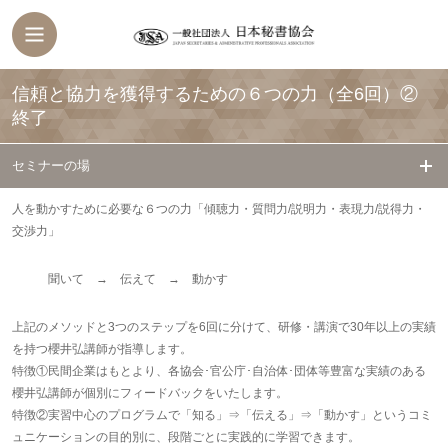
信頼と協力を獲得するための６つの力（全6回）②
終了
セミナーの場
人を動かすために必要な６つの力「傾聴力・質問力/説明力・表現力/説得力・
交渉力」
聞いて → 伝えて → 動かす
上記のメソッドと3つのステップを6回に分けて、研修・講演で30年以上の実績
を持つ櫻井弘講師が指導します。
特徴①民間企業はもとより、各協会･官公庁･自治体･団体等豊富な実績のある
櫻井弘講師が個別にフィードバックをいたします。
特徴②実習中心のプログラムで「知る」⇒「伝える」⇒「動かす」というコミ
ュニケーションの目的別に、段階ごとに実践的に学習できます。