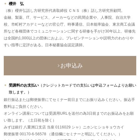
櫻井 弘
（株）櫻井弘話し方研究所代表取締役 ＣＮＳ（株）話し方研究所顧問。
金融、製薬、IT、サービス、メーカーなどの民間企業や、人事院、自治大学
校、市町村アカデミーなどの官公庁、時事通信、日本能率協会、東京商工会議
所など各種団体でコミュニケーションに関する研修を手がけ30年以上、研修先
は全国約1,000以上の団体におよぶ。プレゼンテーションや説明力のわかりや
すい指導に定評がある。日本秘書協会認定講師。
お申込み
受講料のお支払い
（クレジットカードでの支払いは申込フォームよりお願い
致します。）
銀行振込または郵便振替にてセミナー前日までにお振り込みください。振込手
数料はご負担ください。
オンライン講座については受講用URLを送付の為3日前までのお振込みをお願
い致します。（土日祝を除く）
みずほ銀行 八重洲口支店 当座 0116029 シャ）ニホンヒショキョウカイ
郵便振替 00170-6-56578 （通信欄にセミナーと明記してください。）