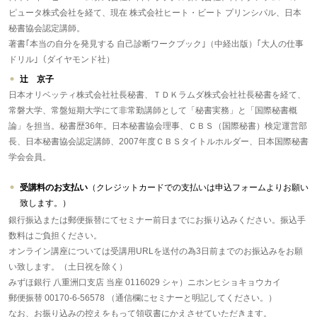
ピュータ株式会社を経て、現在 株式会社ヒート・ビート プリンシパル、日本
秘書協会認定講師。
著書｢本当の自分を発見する 自己診断ワークブック｣（中経出版）｢大人の仕事
ドリル｣（ダイヤモンド社）
辻 京子
日本オリベッティ株式会社社長秘書、ＴＤＫラムダ株式会社社長秘書を経て、
常磐大学、常盤短期大学にて非常勤講師として「秘書実務」と「国際秘書概
論」を担当。秘書歴36年。日本秘書協会理事、ＣＢＳ（国際秘書）検定運営部
長、日本秘書協会認定講師、2007年度ＣＢＳタイトルホルダー、日本国際秘書
学会会員。
受講料のお支払い
（クレジットカードでの支払いは申込フォームよりお願い
致します。）
銀行振込または郵便振替にてセミナー前日までにお振り込みください。振込手
数料はご負担ください。
オンライン講座については受講用URLを送付の為3日前までのお振込みをお願
い致します。（土日祝を除く）
みずほ銀行 八重洲口支店 当座 0116029 シャ）ニホンヒショキョウカイ
郵便振替 00170-6-56578 （通信欄にセミナーと明記してください。）
なお、お振り込みの控えをもって領収書にかえさせていただきます。