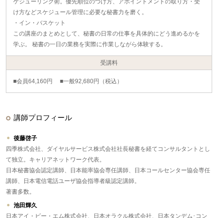
ケジューリング術。優先順位のつけ方、アポイントメントの取り方・受
け方などスケジュール管理に必要な秘書力を磨く。
・イン・バスケット
この講座のまとめとして、秘書の日常の仕事を具体的にどう進めるかを
学ぶ。 秘書の一日の業務を実際に作業しながら体験する。
受講料
■会員64,160円 ■一般92,680円（税込）
講師プロフィール
後藤啓子
四季株式会社、ダイヤルサービス株式会社社長秘書を経てコンサルタントとし
て独立。キャリアネットワーク代表。
日本秘書協会認定講師、日本能率協会専任講師、日本コールセンター協会専任
講師、日本電信電話ユーザ協会指導者級認定講師。
著書多数。
池田輝久
日本アイ・ビー・エム株式会社、日本オラクル株式会社、日本タンデム･コン