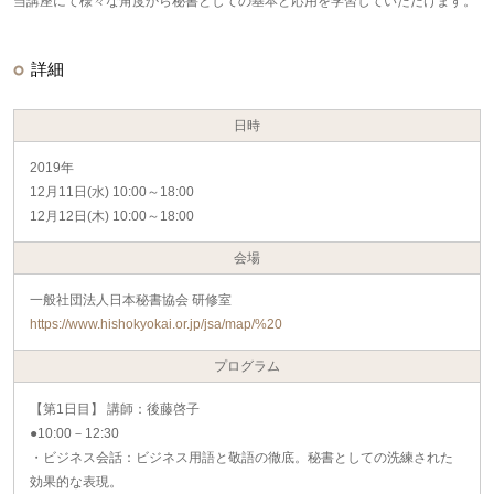
当講座にて様々な角度から秘書としての基本と応用を学習していただけます。
詳細
日時
2019年
12月11日(水) 10:00～18:00
12月12日(木) 10:00～18:00
会場
一般社団法人日本秘書協会 研修室
https://www.hishokyokai.or.jp/jsa/map/%20
プログラム
【第1日目】 講師：後藤啓子
●10:00－12:30
・ビジネス会話：ビジネス用語と敬語の徹底。秘書としての洗練された
効果的な表現。