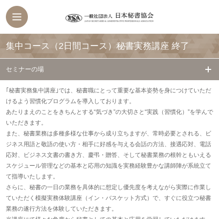
集中コース（2日間コース）秘書実務講座
終了
セミナーの場
｢秘書実務集中講座｣では、秘書職にとって重要な基本姿勢を身につけていただ
けるよう習慣化プログラムを導入しております。
あたりまえのことをきちんとする“気づき”の大切さと“実践（習慣化）”を学んで
いただきます。
また、秘書業務は多種多様な仕事から成り立ちますが、常時必要とされる、ビ
ジネス用語と敬語の使い方・相手に好感を与える会話の方法、接遇応対、電話
応対、ビジネス文書の書き方、慶弔・贈答、そして秘書業務の根幹ともいえる
スケジュール管理などの基本と応用の知識を実務経験豊かな講師陣が系統立て
て指導いたします。
さらに、秘書の一日の業務を具体的に想定し優先度を考えながら実際に作業し
ていただく模擬実務体験講座（イン・バスケット方式）で、すぐに役立つ秘書
業務の遂行方法を体験していただきます。