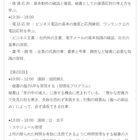
・接 遇 応 対：基本動作の確認と徹底。秘書としての接遇応対の考え方を
学ぶ。
●13:30－18:00
・電 話 応 対 ： ビジネス電話の基本の徹底と応用練習。ワンランク上の
電話応対を学ぶ。
・ビジネス文書 ：社内外の文書、電子メールの基本知識の確認。出欠の
返事の演習。
・慶 弔・贈 答 ：企業の式典行事、慶事と弔事、贈答など秘書に必要な知
識の習得。
【第2日目】
●10:00－12:00 講師：池田輝久
・秘書の脳力UPを実現する（習慣化プログラム）
秘書は「世の中の達人」に接する機会に恵まれている。「豊かな想像力
で先見の目を磨き、失敗を恐れず実践する」行動の積重ね（脳への刷込
み）によって、必ず成長できる仕事。
●13:00－18:00 講師：辻 京子
・スケジュール管理
上司の限られた時間を有効に活用できるように時間管理をする秘書のス