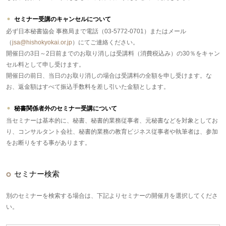
セミナー受講のキャンセルについて
必ず日本秘書協会 事務局まで電話（03-5772-0701）またはメール
（
jsa@hishokyokai.or.jp
）にてご連絡ください。
開催日の3日～2日前までのお取り消しは受講料（消費税込み）の30％をキャン
セル料として申し受けます。
開催日の前日、当日のお取り消しの場合は受講料の全額を申し受けます。な
お、返金額はすべて振込手数料を差し引いた金額とします。
秘書関係者外のセミナー受講について
当セミナーは基本的に、秘書、秘書的業務従事者、元秘書などを対象としてお
り、コンサルタント会社、秘書的業務の教育ビジネス従事者や執筆者は、参加
をお断りをする事があります。
セミナー検索
別のセミナーを検索する場合は、下記よりセミナーの開催月を選択してくださ
い。