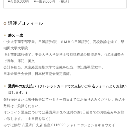
■会員6,000円 ■一般9,000円 (税込）
講師プロフィール
勝又 一成
中央大学商学部卒業。日興証券(現 ＳＭＢＣ日興証券)、高校教論を経て、早
稲田大学大学院
博士前期課程修了。中央大学大学院博士後期課程単位取得退学。(財)津田塾会
で長年、簿記・英文
会計を担当。東京経営短期大学で金融を担当、簿記指導歴32年。
日本金融学会会員、日本秘書協会認定講師。
受講料のお支払い
（クレジットカードでの支払いは申込フォームよりお願い
致します。）
銀行振込または郵便振替にてセミナー前日までにお振り込みください。振込手
数料はご負担ください。
オンライン講座については受講用URLを送付の為3日前までのお振込みをお願
い致します。（土日祝を除く）
みずほ銀行 八重洲口支店 当座 0116029 シャ）ニホンヒショキョウカイ