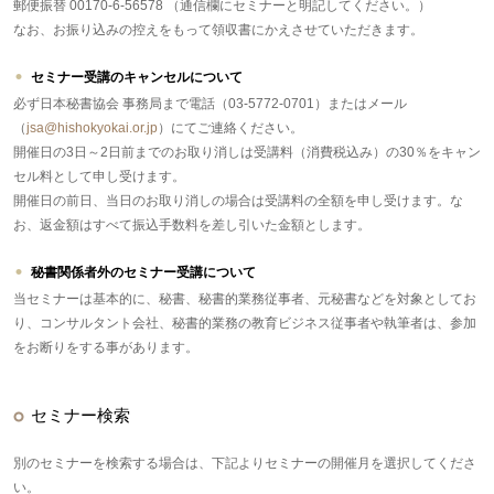
郵便振替 00170-6-56578 （通信欄にセミナーと明記してください。）
なお、お振り込みの控えをもって領収書にかえさせていただきます。
セミナー受講のキャンセルについて
必ず日本秘書協会 事務局まで電話（03-5772-0701）またはメール
（
jsa@hishokyokai.or.jp
）にてご連絡ください。
開催日の3日～2日前までのお取り消しは受講料（消費税込み）の30％をキャン
セル料として申し受けます。
開催日の前日、当日のお取り消しの場合は受講料の全額を申し受けます。な
お、返金額はすべて振込手数料を差し引いた金額とします。
秘書関係者外のセミナー受講について
当セミナーは基本的に、秘書、秘書的業務従事者、元秘書などを対象としてお
り、コンサルタント会社、秘書的業務の教育ビジネス従事者や執筆者は、参加
をお断りをする事があります。
セミナー検索
別のセミナーを検索する場合は、下記よりセミナーの開催月を選択してくださ
い。