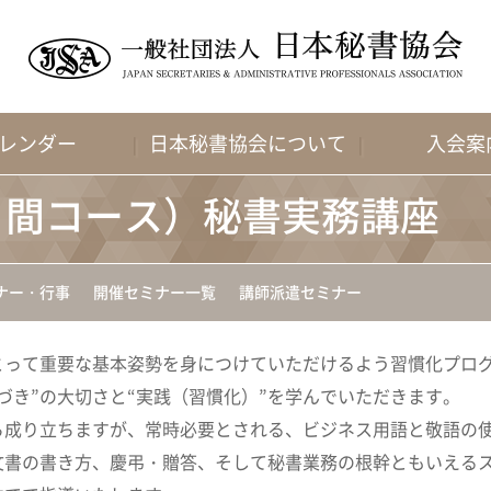
レンダー
日本秘書協会について
入会案
日間コース）秘書実務講座
ナー・行事
開催セミナー一覧
講師派遣セミナー
とって重要な基本姿勢を身につけていただけるよう習慣化プロ
づき”の大切さと“実践（習慣化）”を学んでいただきます。
ら成り立ちますが、常時必要とされる、ビジネス用語と敬語の
文書の書き方、慶弔・贈答、そして秘書業務の根幹ともいえる