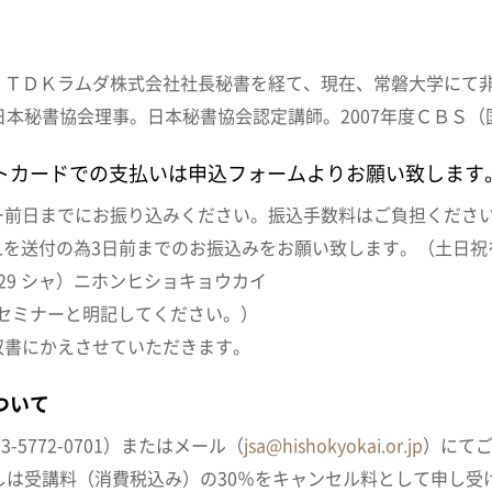
、ＴＤＫラムダ株式会社社長秘書を経て、現在、常磐大学にて
日本秘書協会理事。日本秘書協会認定講師。2007年度ＣＢＳ
トカードでの支払いは申込フォームよりお願い致します
ー前日までにお振り込みください。振込手数料はご負担くださ
Lを送付の為3日前までのお振込みをお願い致します。（土日祝
6029 シャ）ニホンヒショキョウカイ
通信欄にセミナーと明記してください。）
収書にかえさせていただきます。
ついて
5772-0701）またはメール（
jsa@hishokyokai.or.jp
）にて
しは受講料（消費税込み）の30％をキャンセル料として申し受