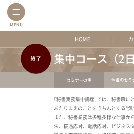
HOME
カ
集中コース（2
終了
今後のセミ
セミナーの場
｢秘書実務集中講座｣では、秘書職に
あたりまえのことをきちんとする“気
また、秘書業務は多種多様な仕事か
法、接遇応対、電話応対、ビジネス