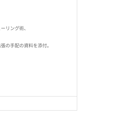
ューリング術、
出張の手配の資料を添付。
。