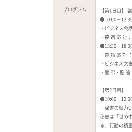
プログラム
【第1日目】 
●10:00－12:
・ビジネス会
・接 遇 応
●13:30－18:0
・電 話 応 
・ビジネス文
・慶 弔・贈 
【第2日目】
●10:00－12
・秘書の脳力U
秘書は「世の
る」行動の積