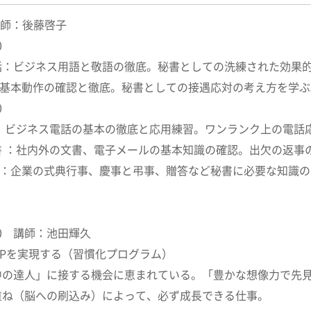
講師：後藤啓子
30
話：ビジネス用語と敬語の徹底。秘書としての洗練された効果
 対：基本動作の確認と徹底。秘書としての接遇応対の考え
0
対 ： ビジネス電話の基本の徹底と応用練習。ワンランク上の電話
書 ：社内外の文書、電子メールの基本知識の確認。出欠の返事
答 ：企業の式典行事、慶事と弔事、贈答など秘書に必要な知識
:00 講師：池田輝久
Pを実現する（習慣化プログラム）
中の達人」に接する機会に恵まれている。「豊かな想像力で先
重ね（脳への刷込み）によって、必ず成長できる仕事。