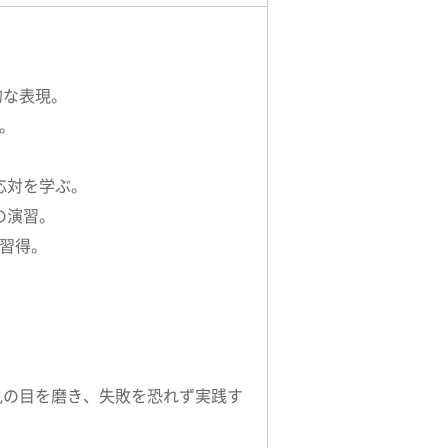
的な表現。
方を学ぶ。
応対を学ぶ。
の演習。
の習得。
見の目を磨き、失敗を恐れず実践す