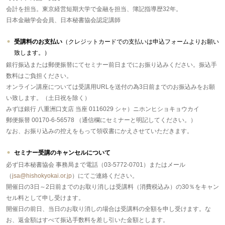
会計を担当。東京経営短期大学で金融を担当、簿記指導歴32年。
日本金融学会会員、日本秘書協会認定講師
受講料のお支払い
（クレジットカードでの支払いは申込フォームよりお願い
致します。）
銀行振込または郵便振替にてセミナー前日までにお振り込みください。振込手
数料はご負担ください。
オンライン講座については受講用URLを送付の為3日前までのお振込みをお願
い致します。（土日祝を除く）
みずほ銀行 八重洲口支店 当座 0116029 シャ）ニホンヒショキョウカイ
郵便振替 00170-6-56578 （通信欄にセミナーと明記してください。）
なお、お振り込みの控えをもって領収書にかえさせていただきます。
セミナー受講のキャンセルについて
必ず日本秘書協会 事務局まで電話（03-5772-0701）またはメール
（
jsa@hishokyokai.or.jp
）にてご連絡ください。
開催日の3日～2日前までのお取り消しは受講料（消費税込み）の30％をキャン
セル料として申し受けます。
開催日の前日、当日のお取り消しの場合は受講料の全額を申し受けます。な
お、返金額はすべて振込手数料を差し引いた金額とします。