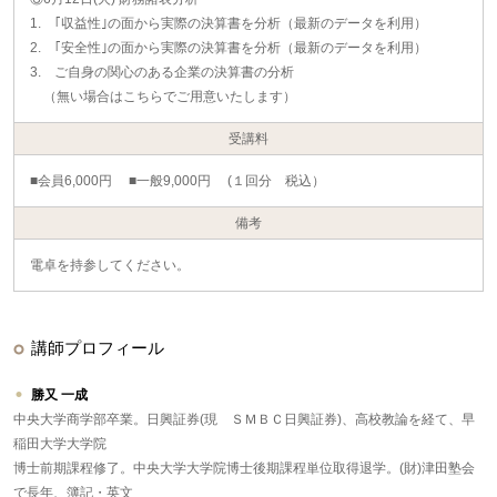
1. ｢収益性｣の面から実際の決算書を分析（最新のデータを利用）
2. ｢安全性｣の面から実際の決算書を分析（最新のデータを利用）
3. ご自身の関心のある企業の決算書の分析
（無い場合はこちらでご用意いたします）
受講料
■会員6,000円 ■一般9,000円 (１回分 税込）
備考
電卓を持参してください。
講師プロフィール
勝又 一成
中央大学商学部卒業。日興証券(現 ＳＭＢＣ日興証券)、高校教論を経て、早
稲田大学大学院
博士前期課程修了。中央大学大学院博士後期課程単位取得退学。(財)津田塾会
で長年、簿記・英文