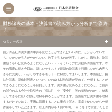
財務諸表の基本－決算書の読み方から分析まで②
終
了
セミナーの場
自分の会社の決算書の中身を読むことができればいいのに、と分かっていて
も、なかなか見方が分からない。数字を見るのが苦手。しかし、職務上、決算
書類くらいは読めるようになりたい・・・そういう方にお勧めの講座です。昨
年の講座に続き今回は、新しいテキストで最新の決算書を利用しながら内容も
さらに充実し、わかりやすさをモットーに解説してまいります。本講座は、損
益計算書、貸借対照表といった、いわゆる財務諸表が読めて、分析することが
できるようになることを目的とします。決算書が読めるようになると、ご自身
の関心のある会社や取引先の「収益性」や「安全性」等の状態がわかり、秘書
としてさらに広い知識と理解を得ることができます。当講座では決算書を理解
するだけでなはく、実際に活用することに重点を置き、電卓を使いながら分析
作業をしていただきます。以上の内容を１回2時間、3回に分けて実施いたしま