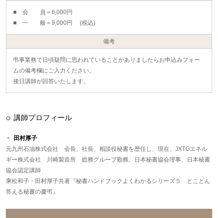
■ 会 員＝6,000円
■ 一 般＝9,000円 (税込)
備考
弔事業務で日頃疑問に思われていることがありましたらお申込みフォー
ムの備考欄にご入力ください。
後日講師が回答いたします。
講師プロフィール
田村厚子
元九州石油株式会社 会長、社長、相談役秘書を歴任し、現在、JXTGエネル
ギー株式会社 川崎製造所 総務グループ勤務。日本秘書協会理事、日本秘書
協会認定講師
乘松和子・田村厚子共著『秘書ハンドブックよくわかるシリーズ５ とことん
答える秘書の慶弔』