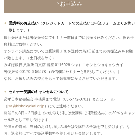
お申込み
受講料のお支払い
（クレジットカードでの支払いは申込フォームよりお願い
致します。）
銀行振込または郵便振替にてセミナー前日までにお振り込みください。振込手
数料はご負担ください。
オンライン講座については受講用URLを送付の為3日前までのお振込みをお願
い致します。（土日祝を除く）
みずほ銀行 八重洲口支店 当座 0116029 シャ）ニホンヒショキョウカイ
郵便振替 00170-6-56578 （通信欄にセミナーと明記してください。）
なお、お振り込みの控えをもって領収書にかえさせていただきます。
セミナー受講のキャンセルについて
必ず日本秘書協会 事務局まで電話（03-5772-0701）またはメール
（
jsa@hishokyokai.or.jp
）にてご連絡ください。
開催日の3日～2日前までのお取り消しは受講料（消費税込み）の30％をキャン
セル料として申し受けます。
開催日の前日、当日のお取り消しの場合は受講料の全額を申し受けます。な
お、返金額はすべて振込手数料を差し引いた金額とします。