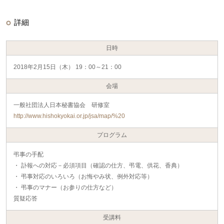
詳細
日時
2018年2月15日（木） 19：00～21：00
会場
一般社団法人日本秘書協会 研修室
http://www.hishokyokai.or.jp/jsa/map/%20
プログラム
弔事の手配
・ 訃報への対応－必須項目（確認の仕方、弔電、供花、香典）
・ 弔事対応のいろいろ（お悔やみ状、例外対応等）
・ 弔事のマナー（お参りの仕方など）
質疑応答
受講料