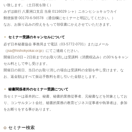
い致します。（土日祝を除く）
みずほ銀行 八重洲口支店 当座 0116029 シャ）ニホンヒショキョウカイ
郵便振替 00170-6-56578 （通信欄にセミナーと明記してください。）
なお、お振り込みの控えをもって領収書にかえさせていただきます。
セミナー受講のキャンセルについて
必ず日本秘書協会 事務局まで電話（03-5772-0701）またはメール
（
jsa@hishokyokai.or.jp
）にてご連絡ください。
開催日の3日～2日前までのお取り消しは受講料（消費税込み）の30％をキャン
セル料として申し受けます。
開催日の前日、当日のお取り消しの場合は受講料の全額を申し受けます。な
お、返金額はすべて振込手数料を差し引いた金額とします。
秘書関係者外のセミナー受講について
当セミナーは基本的に、秘書、秘書的業務従事者、元秘書などを対象としてお
り、コンサルタント会社、秘書的業務の教育ビジネス従事者や執筆者は、参加
をお断りをする事があります。
セミナー検索