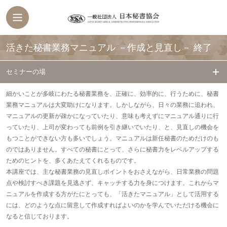
活きた秘書業務マニュアル －作成と見直し－
終了
セミナーの場
細かいことが多岐にわたる秘書業務を、正確に、効率的に、行うために、秘書
業務マニュアルは大変助けになります。しかしながら、日々の業務に追われ、
マニュアルの更新が疎かになっていたり、意味も考えずにマニュアル通りに行
っていたり、上司が変わっても前例を引き継いでいたり、と、見直しの機会を
もつことができない方も多いでしょう。マニュアルは新任秘書のためだけのも
のではありません。すべての秘書にとって、さらに秘書力をレベルアップする
ためのヒントを、多くあたえてくれるものです。
本講座では、主な秘書業務の見直しポイントをおさえながら、日常業務の問題
点や検討すべき課題を見逃さず、キャッチする力を身につけます。これからマ
ニュアルを作成する方がたにとっても、「活きたマニュアル」として活用する
には、どのような点に留意して作成すればよいのかを学んでいただける機会に
なると信じております。