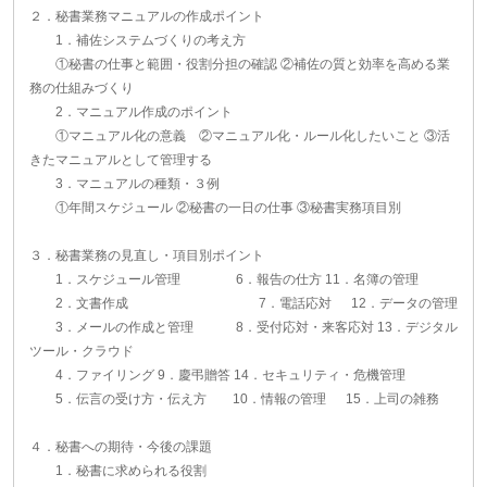
２．秘書業務マニュアルの作成ポイント
1．補佐システムづくりの考え方
①秘書の仕事と範囲・役割分担の確認 ②補佐の質と効率を高める業
務の仕組みづくり
2．マニュアル作成のポイント
①マニュアル化の意義 ②マニュアル化・ルール化したいこと ③活
きたマニュアルとして管理する
3．マニュアルの種類・３例
①年間スケジュール ②秘書の一日の仕事 ③秘書実務項目別
３．秘書業務の見直し・項目別ポイント
1．スケジュール管理 6．報告の仕方 11．名簿の管理
2．文書作成 7．電話応対 12．データの管理
3．メールの作成と管理 8．受付応対・来客応対 13．デジタル
ツール・クラウド
4．ファイリング 9．慶弔贈答 14．セキュリティ・危機管理
5．伝言の受け方・伝え方 10．情報の管理 15．上司の雑務
４．秘書への期待・今後の課題
1．秘書に求められる役割