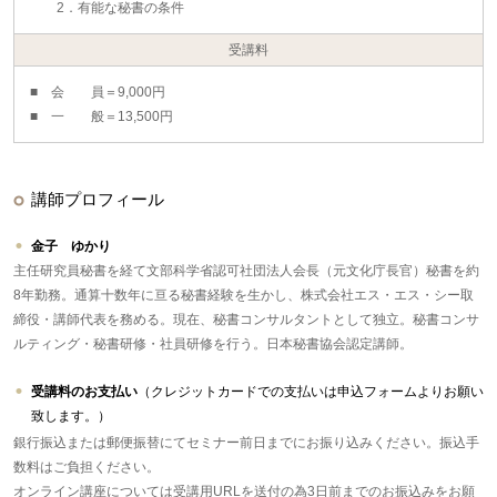
2．有能な秘書の条件
受講料
■ 会 員＝9,000円
■ 一 般＝13,500円
講師プロフィール
金子 ゆかり
主任研究員秘書を経て文部科学省認可社団法人会長（元文化庁長官）秘書を約
8年勤務。通算十数年に亘る秘書経験を生かし、株式会社エス・エス・シー取
締役・講師代表を務める。現在、秘書コンサルタントとして独立。秘書コンサ
ルティング・秘書研修・社員研修を行う。日本秘書協会認定講師。
受講料のお支払い
（クレジットカードでの支払いは申込フォームよりお願い
致します。）
銀行振込または郵便振替にてセミナー前日までにお振り込みください。振込手
数料はご負担ください。
オンライン講座については受講用URLを送付の為3日前までのお振込みをお願