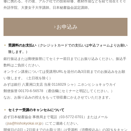
修に携わる。その後、アルク社での技術研修、教材作成などを経て現在ＥＣＣ
外語学院、大妻女子大学講師。日本秘書協会認定講師。
お申込み
受講料のお支払い
（クレジットカードでの支払いは申込フォームよりお願い
致します。）
銀行振込または郵便振替にてセミナー前日までにお振り込みください。振込手
数料はご負担ください。
オンライン講座については受講用URLを送付の為3日前までのお振込みをお願
い致します。（土日祝を除く）
みずほ銀行 八重洲口支店 当座 0116029 シャ）ニホンヒショキョウカイ
郵便振替 00170-6-56578 （通信欄にセミナーと明記してください。）
なお、お振り込みの控えをもって領収書にかえさせていただきます。
セミナー受講のキャンセルについて
必ず日本秘書協会 事務局まで電話（03-5772-0701）またはメール
（
jsa@hishokyokai.or.jp
）にてご連絡ください。
開催日の3日～2日前までのお取り消しは受講料（消費税込み）の30％をキャン