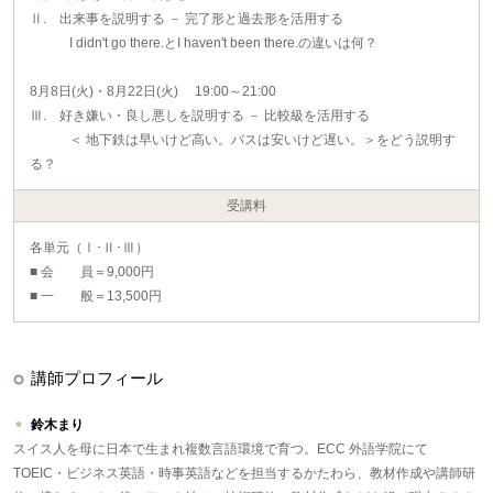
Ⅱ. 出来事を説明する － 完了形と過去形を活用する
I didn't go there.とI haven't been there.の違いは何？
8月8日(火)・8月22日(火) 19:00～21:00
Ⅲ. 好き嫌い・良し悪しを説明する － 比較級を活用する
＜ 地下鉄は早いけど高い。バスは安いけど遅い。＞をどう説明す
る？
受講料
各単元（Ⅰ･Ⅱ･Ⅲ）
■ 会 員＝9,000円
■ 一 般＝13,500円
講師プロフィール
鈴木まり
スイス人を母に日本で生まれ複数言語環境で育つ。ECC 外語学院にて
TOEIC・ビジネス英語・時事英語などを担当するかたわら、教材作成や講師研