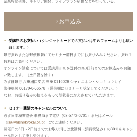
企業幹部研修、キャリア開発、ライフプラン研修などを行っている。
お申込み
受講料のお支払い
（クレジットカードでの支払いは申込フォームよりお願い
致します。）
銀行振込または郵便振替にてセミナー前日までにお振り込みください。振込手
数料はご負担ください。
オンライン講座については受講用URLを送付の為3日前までのお振込みをお願
い致します。（土日祝を除く）
みずほ銀行 八重洲口支店 当座 0116029 シャ）ニホンヒショキョウカイ
郵便振替 00170-6-56578 （通信欄にセミナーと明記してください。）
なお、お振り込みの控えをもって領収書にかえさせていただきます。
セミナー受講のキャンセルについて
必ず日本秘書協会 事務局まで電話（03-5772-0701）またはメール
（
jsa@hishokyokai.or.jp
）にてご連絡ください。
開催日の3日～2日前までのお取り消しは受講料（消費税込み）の30％をキャン
セル料として申し受けます。