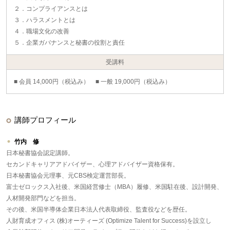
２．コンプライアンスとは
３．ハラスメントとは
４．職場文化の改善
５．企業ガバナンスと秘書の役割と責任
受講料
■ 会員 14,000円（税込み） ■ 一般 19,000円（税込み）
講師プロフィール
竹内 修
日本秘書協会認定講師。
セカンドキャリアアドバイザー、心理アドバイザー資格保有。
日本秘書協会元理事、元CBS検定運営部長。
富士ゼロックス入社後、米国経営修士（MBA）履修、米国駐在後、設計開発、
人材開発部門などを担当。
その後、米国半導体企業日本法人代表取締役、監査役などを歴任。
人財育成オフィス (株)オーティーズ (Optimize Talent for Success)を設立し