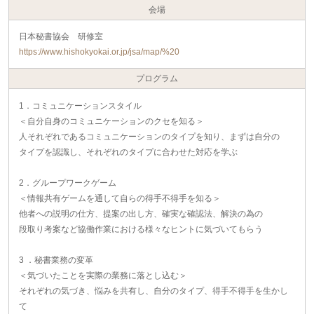
会場
日本秘書協会 研修室
https://www.hishokyokai.or.jp/jsa/map/%20
プログラム
1．コミュニケーションスタイル
＜自分自身のコミュニケーションのクセを知る＞
人それぞれであるコミュニケーションのタイプを知り、まずは自分の
タイプを認識し、それぞれのタイプに合わせた対応を学ぶ
2．グループワークゲーム
＜情報共有ゲームを通して自らの得手不得手を知る＞
他者への説明の仕方、提案の出し方、確実な確認法、解決の為の
段取り考案など協働作業における様々なヒントに気づいてもらう
3 ．秘書業務の変革
＜気づいたことを実際の業務に落とし込む＞
それぞれの気づき、悩みを共有し、自分のタイプ、得手不得手を生かし
て