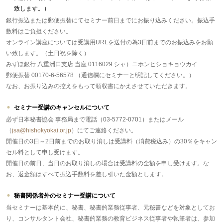
致します。）
銀行振込または郵便振替にてセミナー前日までにお振り込みください。振込手
数料はご負担ください。
オンライン講座については受講用URLを送付の為3日前までのお振込みをお願
い致します。（土日祝を除く）
みずほ銀行 八重洲口支店 当座 0116029 シャ）ニホンヒショキョウカイ
郵便振替 00170-6-56578 （通信欄にセミナーと明記してください。）
なお、お振り込みの控えをもって領収書にかえさせていただきます。
セミナー受講のキャンセルについて
必ず日本秘書協会 事務局まで電話（03-5772-0701）またはメール
（
jsa@hishokyokai.or.jp
）にてご連絡ください。
開催日の3日～2日前までのお取り消しは受講料（消費税込み）の30％をキャン
セル料として申し受けます。
開催日の前日、当日のお取り消しの場合は受講料の全額を申し受けます。な
お、返金額はすべて振込手数料を差し引いた金額とします。
秘書関係者外のセミナー受講について
当セミナーは基本的に、秘書、秘書的業務従事者、元秘書などを対象としてお
り、コンサルタント会社、秘書的業務の教育ビジネス従事者や執筆者は、参加