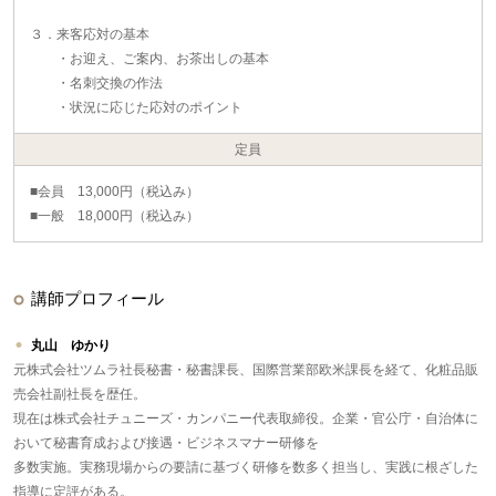
３．来客応対の基本
・お迎え、ご案内、お茶出しの基本
・名刺交換の作法
・状況に応じた応対のポイント
定員
■会員 13,000円（税込み）
■一般 18,000円（税込み）
講師プロフィール
丸山 ゆかり
元株式会社ツムラ社長秘書・秘書課長、国際営業部欧米課長を経て、化粧品販
売会社副社長を歴任。
現在は株式会社チュニーズ・カンパニー代表取締役。企業・官公庁・自治体に
おいて秘書育成および接遇・ビジネスマナー研修を
多数実施。実務現場からの要請に基づく研修を数多く担当し、実践に根ざした
指導に定評がある。