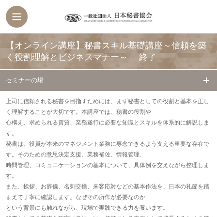
【オンライン講座】秘書スキル基礎講座～信頼を築
く役割理解とビジネスマナー～
終了
セミナーの場
上司に信頼される秘書を目指すためには、まず秘書としての役割と基本を正し
く理解することが大切です。本講座では、秘書の役割や
心構え、求められる資質、業務遂行に必要な知識とスキルを体系的に解説しま
す。
秘書は、役員が本来のマネジメント業務に専念できるよう支える重要な存在で
す。そのための意思決定支援、業務補佐、情報管理、
時間管理、コミュニケーションの基本について、具体例を交えながら整理しま
す。
また、挨拶、お辞儀、名刺交換、来客応対などの基本作法を、日本の礼節を踏
まえて丁寧に確認します。なぜその所作が必要なのか
という背景にも触れながら、現場で実践できる力を養います。