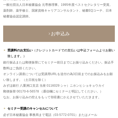
一般社団法人日本秘書協会 元専務理事。1995年度ベストセクレタリー受賞。
薬剤師、薬学修士、国家資格キャリアコンサルタント、秘書EQコーチ、日本
秘書協会認定講師。
お申込み
受講料のお支払い
（クレジットカードでの支払いは申込フォームよりお願い
致します。）
銀行振込または郵便振替にてセミナー前日までにお振り込みください。振込手
数料はご負担ください。
オンライン講座については受講用URLを送付の為3日前までのお振込みをお願
い致します。（土日祝を除く）
みずほ銀行 八重洲口支店 当座 0116029 シャ）ニホンヒショキョウカイ
郵便振替 00170-6-56578 （通信欄にセミナーと明記してください。）
なお、お振り込みの控えをもって領収書にかえさせていただきます。
セミナー受講のキャンセルについて
必ず日本秘書協会 事務局まで電話（03-5772-0701）またはメール