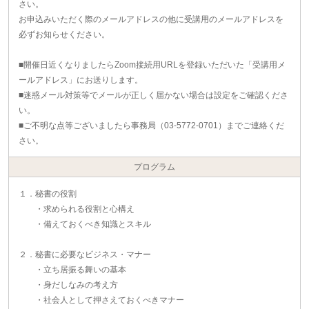
さい。
お申込みいただく際のメールアドレスの他に受講用のメールアドレスを
必ずお知らせください。
■開催日近くなりましたらZoom接続用URLを登録いただいた「受講用メ
ールアドレス」にお送りします。
■迷惑メール対策等でメールが正しく届かない場合は設定をご確認くださ
い。
■ご不明な点等ございましたら事務局（03-5772-0701）までご連絡くだ
さい。
プログラム
１．秘書の役割
・求められる役割と心構え
・備えておくべき知識とスキル
２．秘書に必要なビジネス・マナー
・立ち居振る舞いの基本
・身だしなみの考え方
・社会人として押さえておくべきマナー