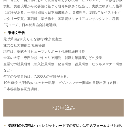
業・官公庁・自治体において秘書育成および接遇・ビジネスマナー研修を多数
実施。実務現場からの要請に基づく研修を数多く担当し、実践に根ざした指導
に定評がある。一般社団法人日本秘書協会 元専務理事。1995年度ベストセク
レタリー受賞。薬剤師、薬学修士、国家資格キャリアコンサルタント、秘書
EQコーチ、日本秘書協会認定講師。
東條文千代
元 大和銀行(現 りそな銀行)東京秘書室
株式会社大和創美 社長秘書
現在は、株式会社ヒューマンサポート代表取締役社長
全国の大学・専門学校でキャリア開発・就職対策講座などの授業。
企業での社員研修（新入社員研修・秘書研修・役員研修・ビジネスマナー研修
など）
年間の受講者数は、7,000人の実績がある。
10年連続で月刊誌のエッセー執筆、ビジネスマナー関連の書籍出版（８冊）
日本秘書協会認定講師。
お申込み
受講料のお支払い
（クレジットカードでの支払いは申込フォームよりお願い