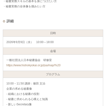
・秘書実務スキルの基本を身につけたい方
・秘書実務の全体像を掴みたい方
詳細
日時
2026年9月9日（水） 10:00～18:00
会場
一般社団法人日本秘書協会 研修室
https://www.hishokyokai.or.jp/jsa/map/%20
プログラム
10:00－11:50 講師：篠田 文治
企業の求める秘書像
- 組織における秘書の役割
- 秘書に求められる心構えと知識
- 新しいSecretary像