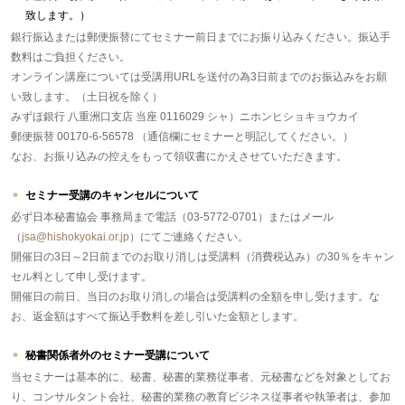
致します。）
銀行振込または郵便振替にてセミナー前日までにお振り込みください。振込手
数料はご負担ください。
オンライン講座については受講用URLを送付の為3日前までのお振込みをお願
い致します。（土日祝を除く）
みずほ銀行 八重洲口支店 当座 0116029 シャ）ニホンヒショキョウカイ
郵便振替 00170-6-56578 （通信欄にセミナーと明記してください。）
なお、お振り込みの控えをもって領収書にかえさせていただきます。
セミナー受講のキャンセルについて
必ず日本秘書協会 事務局まで電話（03-5772-0701）またはメール
（
jsa@hishokyokai.or.jp
）にてご連絡ください。
開催日の3日～2日前までのお取り消しは受講料（消費税込み）の30％をキャン
セル料として申し受けます。
開催日の前日、当日のお取り消しの場合は受講料の全額を申し受けます。な
お、返金額はすべて振込手数料を差し引いた金額とします。
秘書関係者外のセミナー受講について
当セミナーは基本的に、秘書、秘書的業務従事者、元秘書などを対象としてお
り、コンサルタント会社、秘書的業務の教育ビジネス従事者や執筆者は、参加