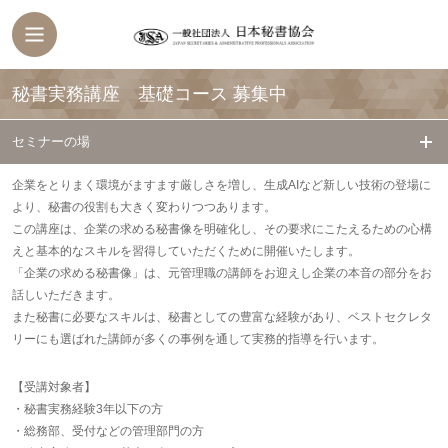
秘書実務講座 基礎コース
募集中
セミナーの場
企業をとりまく環境がますます厳しさを増し、生成AIなど新しい技術の登場に
より、秘書の役割も大きく変わりつつあります。
この講座は、企業の求める秘書像を明確化し、その要求にこたえるための心構
えと基本的なスキルを習得していただくために開催いたします。
「企業の求める秘書像」は、元管理職の講師をお迎えし企業の本音の部分をお
話しいただきます。
また秘書に必要なスキルは、秘書としての豊富な経験があり、ベストセクレタ
リーにも選ばれた講師が多くの事例を通して実務的指導を行います。
【受講対象者】
・秘書実務経験3年以下の方
・総務部、受付などの管理部門の方