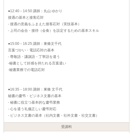
●12:40－14:50 講師：丸山 ゆかり
接遇の基本と接客応対
- 接遇の意義をふまえた接客応対（実技基本）
- 上司の会合・接待（会食）を設定するための基本スキル
●15:00－16:25 講師：東條文千代
言葉づかい・電話応対の基本
- 尊敬語・謙譲語・丁寧語を遣う
-秘書として好感を持たれる言葉遣い
-秘書業務での電話応対
●16:35－18:00 講師：東條 文千代
秘書の慶弔・ビジネス文書の基本
- 秘書に役立つ基本的な慶弔業務
- 心を遣う礼儀正しい慶弔対応
- ビジネス文書の基本（社内文書・社外文書・社交文書）
受講料