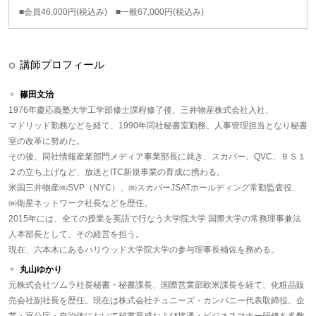
■会員46,000円(税込み) ■一般67,000円(税込み)
講師プロフィール
篠田文治
1976年慶応義塾大学工学部修士課程修了後、三井物産株式会社入社、
マドリッド勤務などを経て、1990年同社秘書室勤務、人事管理担当となり秘書
室の改革に努めた。
その後、同社情報産業部門メディア事業部長に就き、スカパー、QVC、ＢＳ１
２の立ち上げなど、放送とITC新規事業の育成に携わる。
米国三井物産㈱SVP（NYC）、㈱スカパーJSATホールディング常勤監査役、
㈱衛星ネットワーク社長などを歴任。
2015年には、全ての授業を英語で行なう大学院大学 国際大学の常務理事兼法
人本部長として、その経営を担う。
現在、六本木にあるハリウッド大学院大学の参与理事長補佐を務める。
丸山ゆかり
元株式会社ツムラ社長秘書・秘書課長、国際営業部欧米課長を経て、化粧品販
売会社副社長を歴任。現在は株式会社チュニーズ・カンパニー代表取締役。企