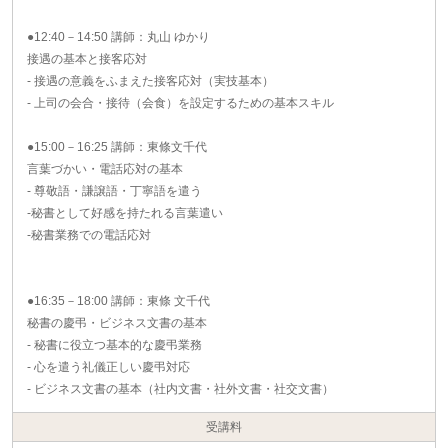
●12:40－14:50 講師：丸山 ゆかり
接遇の基本と接客応対
- 接遇の意義をふまえた接客応対（実技基本）
- 上司の会合・接待（会食）を設定するための基本スキル
●15:00－16:25 講師：東條文千代
言葉づかい・電話応対の基本
- 尊敬語・謙譲語・丁寧語を遣う
-秘書として好感を持たれる言葉遣い
-秘書業務での電話応対
●16:35－18:00 講師：東條 文千代
秘書の慶弔・ビジネス文書の基本
- 秘書に役立つ基本的な慶弔業務
- 心を遣う礼儀正しい慶弔対応
- ビジネス文書の基本（社内文書・社外文書・社交文書）
受講料