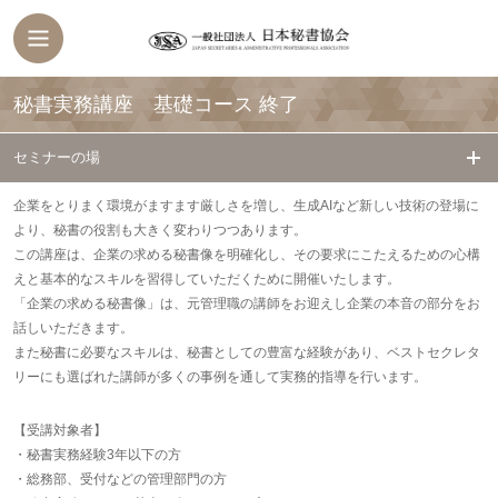
秘書実務講座 基礎コース
終了
セミナーの場
企業をとりまく環境がますます厳しさを増し、生成AIなど新しい技術の登場に
より、秘書の役割も大きく変わりつつあります。
この講座は、企業の求める秘書像を明確化し、その要求にこたえるための心構
えと基本的なスキルを習得していただくために開催いたします。
「企業の求める秘書像」は、元管理職の講師をお迎えし企業の本音の部分をお
話しいただきます。
また秘書に必要なスキルは、秘書としての豊富な経験があり、ベストセクレタ
リーにも選ばれた講師が多くの事例を通して実務的指導を行います。
【受講対象者】
・秘書実務経験3年以下の方
・総務部、受付などの管理部門の方