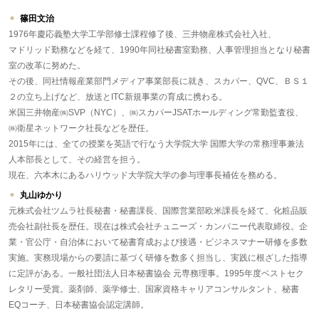
篠田文治
1976年慶応義塾大学工学部修士課程修了後、三井物産株式会社入社、
マドリッド勤務などを経て、1990年同社秘書室勤務、人事管理担当となり秘書
室の改革に努めた。
その後、同社情報産業部門メディア事業部長に就き、スカパー、QVC、ＢＳ１
２の立ち上げなど、放送とITC新規事業の育成に携わる。
米国三井物産㈱SVP（NYC）、㈱スカパーJSATホールディング常勤監査役、
㈱衛星ネットワーク社長などを歴任。
2015年には、全ての授業を英語で行なう大学院大学 国際大学の常務理事兼法
人本部長として、その経営を担う。
現在、六本木にあるハリウッド大学院大学の参与理事長補佐を務める。
丸山ゆかり
元株式会社ツムラ社長秘書・秘書課長、国際営業部欧米課長を経て、化粧品販
売会社副社長を歴任。現在は株式会社チュニーズ・カンパニー代表取締役。企
業・官公庁・自治体において秘書育成および接遇・ビジネスマナー研修を多数
実施。実務現場からの要請に基づく研修を数多く担当し、実践に根ざした指導
に定評がある。一般社団法人日本秘書協会 元専務理事。1995年度ベストセク
レタリー受賞。薬剤師、薬学修士、国家資格キャリアコンサルタント、秘書
EQコーチ、日本秘書協会認定講師。