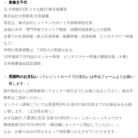
東條文千代
元 大和銀行(現 りそな銀行)東京秘書室
株式会社大和創美 社長秘書
現在は、株式会社ヒューマンサポート代表取締役社長
全国の大学・専門学校でキャリア開発・就職対策講座などの授業。
企業での社員研修（新入社員研修・秘書研修・役員研修・ビジネスマナー研修
など）
年間の受講者数は、7,000人の実績がある。
10年連続で月刊誌のエッセー執筆、ビジネスマナー関連の書籍出版（８冊）
日本秘書協会認定講師。
受講料のお支払い
（クレジットカードでの支払いは申込フォームよりお願い
致します。）
銀行振込または郵便振替にてセミナー前日までにお振り込みください。振込手
数料はご負担ください。
オンライン講座については受講用URLを送付の為3日前までのお振込みをお願
い致します。（土日祝を除く）
みずほ銀行 八重洲口支店 当座 0116029 シャ）ニホンヒショキョウカイ
郵便振替 00170-6-56578 （通信欄にセミナーと明記してください。）
なお、お振り込みの控えをもって領収書にかえさせていただきます。