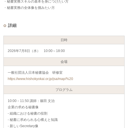
・秘書実務スキルの基本を身につけたい方
・秘書実務の全体像を掴みたい方
詳細
日時
2026年7月8日（水） 10:00～18:00
会場
一般社団法人日本秘書協会 研修室
https://www.hishokyokai.or.jp/jsa/map/%20
プログラム
10:00－11:50 講師：篠田 文治
企業の求める秘書像
- 組織における秘書の役割
- 秘書に求められる心構えと知識
- 新しいSecretary像