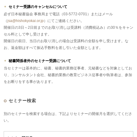
セミナー受講のキャンセルについて
必ず日本秘書協会 事務局まで電話（03-5772-0701）またはメール
（
jsa@hishokyokai.or.jp
）にてご連絡ください。
開催日の3日～2日前までのお取り消しは受講料（消費税込み）の30％をキャン
セル料として申し受けます。
開催日の前日、当日のお取り消しの場合は受講料の全額を申し受けます。な
お、返金額はすべて振込手数料を差し引いた金額とします。
秘書関係者外のセミナー受講について
当セミナーは基本的に、秘書、秘書的業務従事者、元秘書などを対象としてお
り、コンサルタント会社、秘書的業務の教育ビジネス従事者や執筆者は、参加
をお断りをする事があります。
セミナー検索
別のセミナーを検索する場合は、下記よりセミナーの開催月を選択してくださ
い。