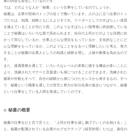
事の内容も変化しているのです。
では、どのような人が「秘書」という仕事をしているのでしょうか。
秘書は、企業や団体のトップの近くで働いています。人の上に立つ企業のトッ
プたちは、知識、経験ともに人よりすぐれ、リーダーとしてのすばらしい資質
を備えていることが当たり前。このようなすばらしい指導者に終始接している
ことで秘書はいろいろな面で高められます。自分の上司がどのような目標に向
かって苦心しているか、仕事上どんな理念をもっているか、文化的なことにど
んな理解をもっているか。このようなことをなるべく理解したいと考え、努力
することが秘書の企業人としての知識と経験を増し、人格や教養を高めるので
す。
また、接遇業務を通じて、いろいろなレベルの来客に接する機会が多いことに
より、洗練されたマナーと言葉遣いを身につけることができます。洗練された
服装や外観もすべて、自分の経験から身につけたセンスから発するもの。すべ
て、秘書という職業を通しての苦労と努力が自分自身の進歩につながり、秘書
という仕事をしている人間を形成していくのです。
秘書の概要
秘書の仕事をひと言で言うと、「上司が仕事を成し遂げていくのを助ける」こ
と。秘書が配属されている企業のエグゼクティブ（経営幹部）たちは、責任の