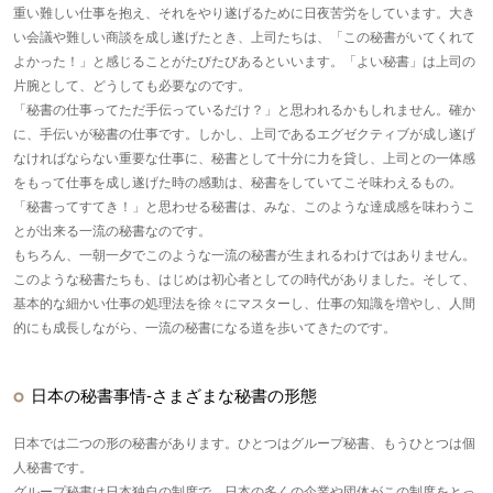
重い難しい仕事を抱え、それをやり遂げるために日夜苦労をしています。大き
い会議や難しい商談を成し遂げたとき、上司たちは、「この秘書がいてくれて
よかった！」と感じることがたびたびあるといいます。「よい秘書」は上司の
片腕として、どうしても必要なのです。
「秘書の仕事ってただ手伝っているだけ？」と思われるかもしれません。確か
に、手伝いが秘書の仕事です。しかし、上司であるエグゼクティブが成し遂げ
なければならない重要な仕事に、秘書として十分に力を貸し、上司との一体感
をもって仕事を成し遂げた時の感動は、秘書をしていてこそ味わえるもの。
「秘書ってすてき！」と思わせる秘書は、みな、このような達成感を味わうこ
とが出来る一流の秘書なのです。
もちろん、一朝一夕でこのような一流の秘書が生まれるわけではありません。
このような秘書たちも、はじめは初心者としての時代がありました。そして、
基本的な細かい仕事の処理法を徐々にマスターし、仕事の知識を増やし、人間
的にも成長しながら、一流の秘書になる道を歩いてきたのです。
日本の秘書事情-さまざまな秘書の形態
日本では二つの形の秘書があります。ひとつはグループ秘書、もうひとつは個
人秘書です。
グループ秘書は日本独自の制度で、日本の多くの企業や団体がこの制度をとっ