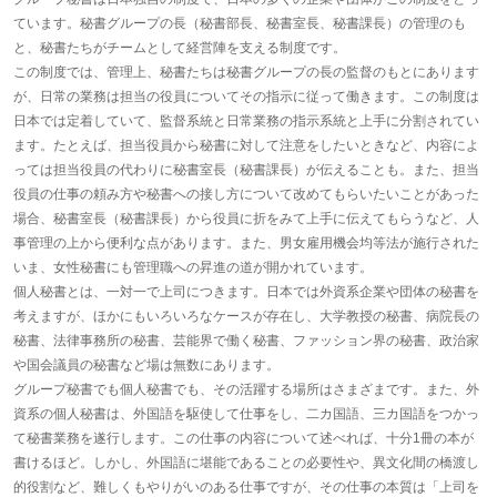
ています。秘書グループの長（秘書部長、秘書室長、秘書課長）の管理のも
と、秘書たちがチームとして経営陣を支える制度です。
この制度では、管理上、秘書たちは秘書グループの長の監督のもとにあります
が、日常の業務は担当の役員についてその指示に従って働きます。この制度は
日本では定着していて、監督系統と日常業務の指示系統と上手に分割されてい
ます。たとえば、担当役員から秘書に対して注意をしたいときなど、内容によ
っては担当役員の代わりに秘書室長（秘書課長）が伝えることも。また、担当
役員の仕事の頼み方や秘書への接し方について改めてもらいたいことがあった
場合、秘書室長（秘書課長）から役員に折をみて上手に伝えてもらうなど、人
事管理の上から便利な点があります。また、男女雇用機会均等法が施行された
いま、女性秘書にも管理職への昇進の道が開かれています。
個人秘書とは、一対一で上司につきます。日本では外資系企業や団体の秘書を
考えますが、ほかにもいろいろなケースが存在し、大学教授の秘書、病院長の
秘書、法律事務所の秘書、芸能界で働く秘書、ファッション界の秘書、政治家
や国会議員の秘書など場は無数にあります。
グループ秘書でも個人秘書でも、その活躍する場所はさまざまです。また、外
資系の個人秘書は、外国語を駆使して仕事をし、二カ国語、三カ国語をつかっ
て秘書業務を遂行します。この仕事の内容について述べれば、十分1冊の本が
書けるほど。しかし、外国語に堪能であることの必要性や、異文化間の橋渡し
的役割など、難しくもやりがいのある仕事ですが、その仕事の本質は「上司を