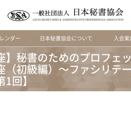
レンダー
日本秘書協会について
入会案
座】秘書のためのプロフェ
座（初級編）～ファシリテ
第1回】