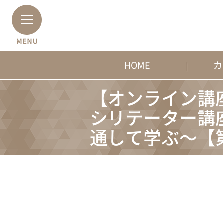
HOME
カ
【オンライン講
シリテーター講
通して学ぶ～【